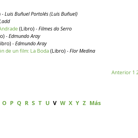
)
- Luis Buñuel Portolés (Luis Buñuel)
-Ladd
 Andrade
(Libro)
- Filmes do Serro
ro)
- Edmundo Aray
ibro)
- Edmundo Aray
zación de un film: La Boda
(Libro)
- Flor Medina
Anterior
1
N
O
P
Q
R
S
T
U
V
W
X
Y
Z
Más