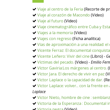
Viaje al centro de la Feria
(Recorte de p
Viaje al corazón de Macondo
(Video)
Viaje al futuro
(Video)
Viaje cinematográfico entre Cuba y Est
Viajes a la memoria
(Video)
Viajes con regreso
(Ficha analítica)
Vías de aproximación a una realidad: el 
Vicente Ferraz: El documental conquista 
Vicente Leñero: Vivir del cine
(Libro)
- G
Víctimas del pecado.
(Video)
- Emilio Fer
Víctor Gaviria:Los márgenes al centro.
(
Víctor Jara. El derecho de vivir en paz
(V
Victor Laplace o la capacidad de dar.
(Re
Victor Laplace: volver... con la frente en 
Laplace
Victor Nieto, hombre de cine : semblanz
Victoria de la Esperanza : Documental in
Victoria negra
(Video)