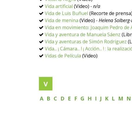
Vida artificial
(Video)
- n/a
Vida de Luis Buñuel
(Recorte de prensa
Vida de menina
(Video)
- Helena Solberg
Vida en movimiento: Joaquim Pedro de
Vida y aventura de Manuela Sáenz
(Lib
Vida y aventuras de Simón Rodríguez
(L
Vida... ¡ Cámara... ! ¡ Acción... ! : la reali
Vidas de Película
(Video)
V
A
B
C
D
E
F
G
H
I
J
K
L
M