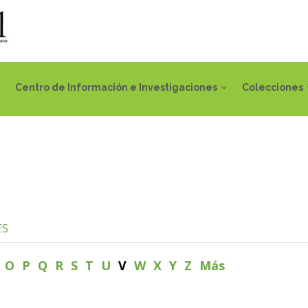
Centro de Información e Investigaciones
Colecciones
ES
N
O
P
Q
R
S
T
U
V
W
X
Y
Z
Más