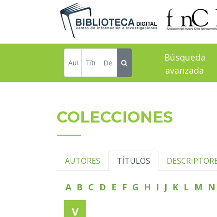
Búsqueda
avanzada
COLECCIONES
AUTORES
TÍTULOS
DESCRIPTOR
A
B
C
D
E
F
G
H
I
J
K
L
M
V