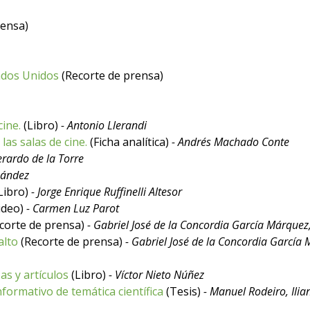
rensa)
ados Unidos
(Recorte de prensa)
cine.
(Libro)
- Antonio Llerandi
las salas de cine.
(Ficha analítica)
- Andrés Machado Conte
erardo de la Torre
nández
Libro)
- Jorge Enrique Ruffinelli Altesor
ideo)
- Carmen Luz Parot
corte de prensa)
- Gabriel José de la Concordia García Márquez,
alto
(Recorte de prensa)
- Gabriel José de la Concordia García 
as y artículos
(Libro)
- Víctor Nieto Núñez
formativo de temática científica
(Tesis)
- Manuel Rodeiro, Ilia