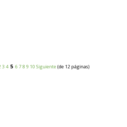
5
2
3
4
6
7
8
9
10
Siguiente
(de 12 páginas)