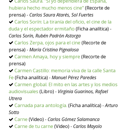
Carlos Saura. "Si yo dependiera de España,
hubiera hecho mucho menos cine"
(Recorte de
prensa)
- Carlos Saura Atarés, Sol Fuertes
Carlos Sorín: La tiranía del oficio, el cine de la
duda y el espectador ermitaño
(Ficha analítica)
-
Carlos Sorín, Rubén Padrón Astorga
Carlos Zerpa, ojos para el cine
(Recorte de
prensa)
- María Cristina Pignalosa
Carmen Amaya, hoy y siempre
(Recorte de
prensa)
Carmen Castillo: memoria viva de la calle Santa
Fe
(Ficha analítica)
- Manuel Pérez Paredes
Carmen global. El mito en las artes y los medios
audiovisuales
(Libro)
- Virginia Guarinos, Rafael
Utrera
Carnada para antología.
(Ficha analítica)
- Arturo
Sotto
Carne
(Video)
- Carlos Gómez Salamanca
Carne de tu carne
(Video)
- Carlos Mayolo