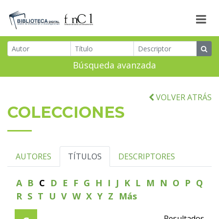
Búsqueda avanzada
VOLVER ATRÁS
COLECCIONES
AUTORES
TÍTULOS
DESCRIPTORES
A
B
C
D
E
F
G
H
I
J
K
L
M
N
O
P
Q
R
S
T
U
V
W
X
Y
Z
Más
Resultados