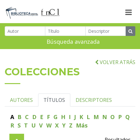
Búsqueda avanzada
VOLVER ATRÁS
COLECCIONES
AUTORES
TÍTULOS
DESCRIPTORES
A
B
C
D
E
F
G
H
I
J
K
L
M
N
O
P
Q
R
S
T
U
V
W
X
Y
Z
Más
Resultados