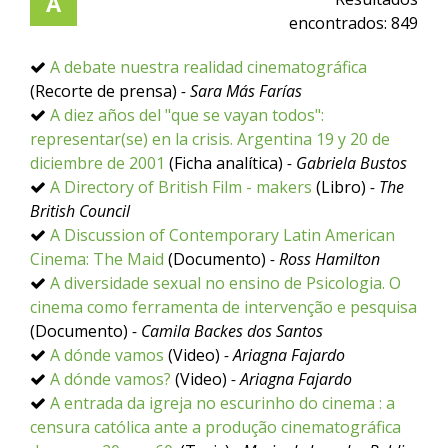
A
encontrados:
849
A debate nuestra realidad cinematográfica
(Recorte de prensa)
- Sara Más Farías
A diez años del "que se vayan todos":
representar(se) en la crisis. Argentina 19 y 20 de
diciembre de 2001
(Ficha analítica)
- Gabriela Bustos
A Directory of British Film - makers
(Libro)
- The
British Council
A Discussion of Contemporary Latin American
Cinema: The Maid
(Documento)
- Ross Hamilton
A diversidade sexual no ensino de Psicologia. O
cinema como ferramenta de intervenção e pesquisa
(Documento)
- Camila Backes dos Santos
A dónde vamos
(Video)
- Ariagna Fajardo
A dónde vamos?
(Video)
- Ariagna Fajardo
A entrada da igreja no escurinho do cinema : a
censura católica ante a produção cinematográfica