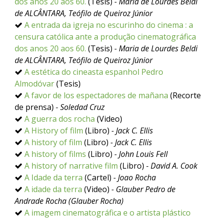
dos anos 20 aos 60.
(Tesis)
- Maria de Lourdes Beldi
de ALCÂNTARA, Teófilo de Queiroz Júnior
A entrada da igreja no escurinho do cinema : a
censura católica ante a produção cinematográfica
dos anos 20 aos 60.
(Tesis)
- Maria de Lourdes Beldi
de ALCÂNTARA, Teófilo de Queiroz Júnior
A estética do cineasta espanhol Pedro
Almodóvar
(Tesis)
A favor de los espectadores de mañana
(Recorte
de prensa)
- Soledad Cruz
A guerra dos rocha
(Video)
A History of film
(Libro)
- Jack C. Ellis
A history of film
(Libro)
- Jack C. Ellis
A history of films
(Libro)
- John Louis Fell
A history of narrative film
(Libro)
- David A. Cook
A Idade da terra
(Cartel)
- Joao Rocha
A idade da terra
(Video)
- Glauber Pedro de
Andrade Rocha (Glauber Rocha)
A imagem cinematográfica e o artista plástico