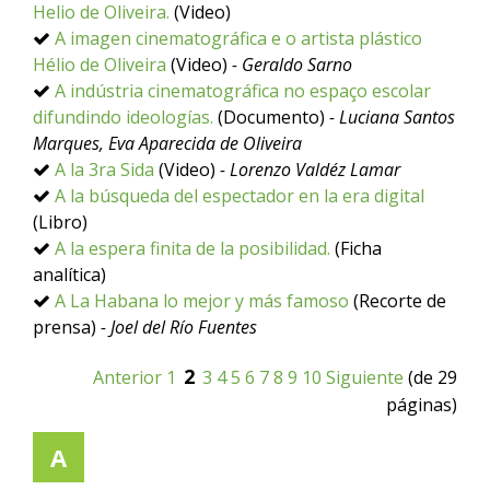
Helio de Oliveira.
(Video)
A imagen cinematográfica e o artista plástico
Hélio de Oliveira
(Video)
- Geraldo Sarno
A indústria cinematográfica no espaço escolar
difundindo ideologías.
(Documento)
- Luciana Santos
Marques, Eva Aparecida de Oliveira
A la 3ra Sida
(Video)
- Lorenzo Valdéz Lamar
A la búsqueda del espectador en la era digital
(Libro)
A la espera finita de la posibilidad.
(Ficha
analítica)
A La Habana lo mejor y más famoso
(Recorte de
prensa)
- Joel del Río Fuentes
2
Anterior
1
3
4
5
6
7
8
9
10
Siguiente
(de 29
páginas)
A