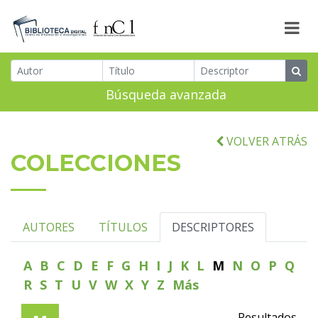
Búsqueda avanzada
VOLVER ATRÁS
COLECCIONES
AUTORES
TÍTULOS
DESCRIPTORES
A
B
C
D
E
F
G
H
I
J
K
L
M
N
O
P
Q
R
S
T
U
V
W
X
Y
Z
Más
Resultados