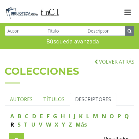
Búsqueda avanzada
VOLVER ATRÁS
COLECCIONES
AUTORES
TÍTULOS
DESCRIPTORES
A
B
C
D
E
F
G
H
I
J
K
L
M
N
O
P
Q
R
S
T
U
V
W
X
Y
Z
Más
Resultados