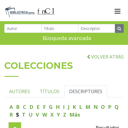
Búsqueda avanzada
VOLVER ATRÁS
COLECCIONES
AUTORES
TÍTULOS
DESCRIPTORES
A
B
C
D
E
F
G
H
I
J
K
L
M
N
O
P
Q
R
S
T
U
V
W
X
Y
Z
Más
Resultados