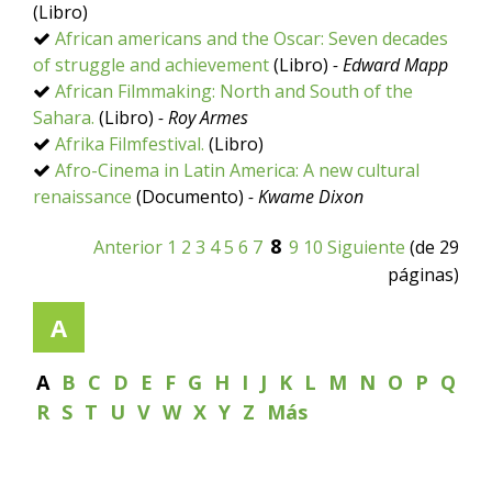
(Libro)
African americans and the Oscar: Seven decades
of struggle and achievement
(Libro)
- Edward Mapp
African Filmmaking: North and South of the
Sahara.
(Libro)
- Roy Armes
Afrika Filmfestival.
(Libro)
Afro-Cinema in Latin America: A new cultural
renaissance
(Documento)
- Kwame Dixon
8
Anterior
1
2
3
4
5
6
7
9
10
Siguiente
(de 29
páginas)
A
A
B
C
D
E
F
G
H
I
J
K
L
M
N
O
P
Q
R
S
T
U
V
W
X
Y
Z
Más