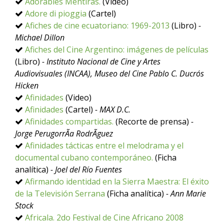
Adorables Mentiras.
(Video)
Adore di pioggia
(Cartel)
Afiches de cine ecuatoriano: 1969-2013
(Libro)
-
Michael Dillon
Afiches del Cine Argentino: imágenes de películas
(Libro)
- Instituto Nacional de Cine y Artes
Audiovisuales (INCAA), Museo del Cine Pablo C. Ducrós
Hicken
Afinidades
(Video)
Afinidades
(Cartel)
- MAX D.C.
Afinidades compartidas.
(Recorte de prensa)
-
Jorge PerugorrÃ­a RodrÃ­guez
Afinidades tácticas entre el melodrama y el
documental cubano contemporáneo.
(Ficha
analítica)
- Joel del Río Fuentes
Afirmando identidad en la Sierra Maestra: El éxito
de la Televisión Serrana
(Ficha analítica)
- Ann Marie
Stock
Africala. 2do Festival de Cine Africano 2008