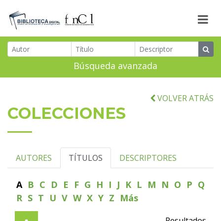
Búsqueda avanzada
VOLVER ATRÁS
COLECCIONES
AUTORES
TÍTULOS
DESCRIPTORES
A
B
C
D
E
F
G
H
I
J
K
L
M
N
O
P
Q
R
S
T
U
V
W
X
Y
Z
Más
Resultados