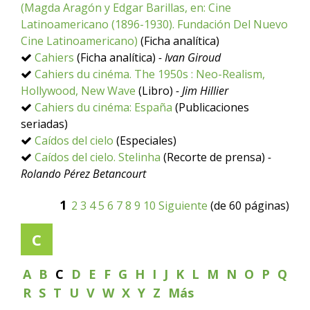
(Magda Aragón y Edgar Barillas, en: Cine
Latinoamericano (1896-1930). Fundación Del Nuevo
Cine Latinoamericano)
(Ficha analítica)
Cahiers
(Ficha analítica)
- Ivan Giroud
Cahiers du cinéma. The 1950s : Neo-Realism,
Hollywood, New Wave
(Libro)
- Jim Hillier
Cahiers du cinéma: España
(Publicaciones
seriadas)
Caídos del cielo
(Especiales)
Caídos del cielo. Stelinha
(Recorte de prensa)
-
Rolando Pérez Betancourt
1
2
3
4
5
6
7
8
9
10
Siguiente
(de 60 páginas)
C
A
B
C
D
E
F
G
H
I
J
K
L
M
N
O
P
Q
R
S
T
U
V
W
X
Y
Z
Más