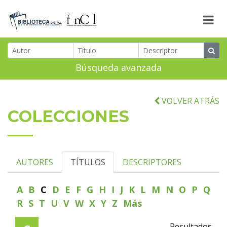
Búsqueda avanzada
VOLVER ATRÁS
COLECCIONES
AUTORES
TÍTULOS
DESCRIPTORES
A
B
C
D
E
F
G
H
I
J
K
L
M
N
O
P
Q
R
S
T
U
V
W
X
Y
Z
Más
Resultados