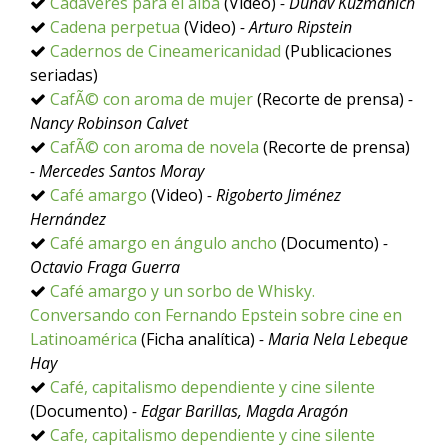
Cadáveres para el alba
(Video)
- Dunav Kuzmanich
Cadena perpetua
(Video)
- Arturo Ripstein
Cadernos de Cineamericanidad
(Publicaciones
seriadas)
CafÃ© con aroma de mujer
(Recorte de prensa)
-
Nancy Robinson Calvet
CafÃ© con aroma de novela
(Recorte de prensa)
- Mercedes Santos Moray
Café amargo
(Video)
- Rigoberto Jiménez
Hernández
Café amargo en ángulo ancho
(Documento)
-
Octavio Fraga Guerra
Café amargo y un sorbo de Whisky.
Conversando con Fernando Epstein sobre cine en
Latinoamérica
(Ficha analítica)
- Maria Nela Lebeque
Hay
Café, capitalismo dependiente y cine silente
(Documento)
- Edgar Barillas, Magda Aragón
Cafe, capitalismo dependiente y cine silente