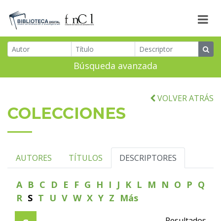
Búsqueda avanzada
VOLVER ATRÁS
COLECCIONES
AUTORES
TÍTULOS
DESCRIPTORES
A
B
C
D
E
F
G
H
I
J
K
L
M
N
O
P
Q
R
S
T
U
V
W
X
Y
Z
Más
Resultados