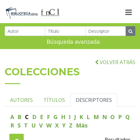
Búsqueda avanzada
VOLVER ATRÁS
COLECCIONES
AUTORES
TÍTULOS
DESCRIPTORES
A
B
C
D
E
F
G
H
I
J
K
L
M
N
O
P
Q
R
S
T
U
V
W
X
Y
Z
Más
Resultados