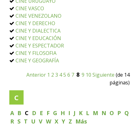
CINE URUGUAYO
CINE VASCO
CINE VENEZOLANO
CINE Y DERECHO
CINE Y DIALECTICA
CINE Y EDUCACIÓN
CINE Y ESPECTADOR
CINE Y FILOSOFIA
CINE Y GEOGRAFÍA
8
Anterior
1
2
3
4
5
6
7
9
10
Siguiente
(de 14
páginas)
C
A
B
C
D
E
F
G
H
I
J
K
L
M
N
O
P
Q
R
S
T
U
V
W
X
Y
Z
Más