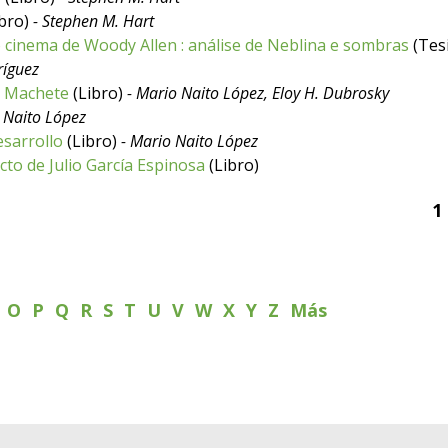
bro)
- Stephen M. Hart
 cinema de Woody Allen : análise de Neblina e sombras
(Tes
ríguez
l Machete
(Libro)
- Mario Naito López, Eloy H. Dubrosky
 Naito López
sarrollo
(Libro)
- Mario Naito López
cto de Julio García Espinosa
(Libro)
1
N
O
P
Q
R
S
T
U
V
W
X
Y
Z
Más