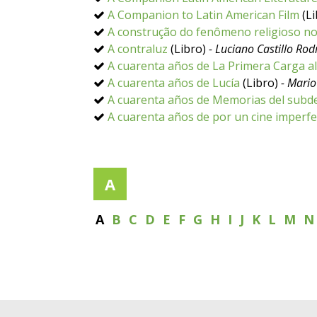
A Companion to Latin American Film
(Li
A construção do fenômeno religioso no
A contraluz
(Libro)
- Luciano Castillo Rod
A cuarenta años de La Primera Carga a
A cuarenta años de Lucía
(Libro)
- Mario
A cuarenta años de Memorias del subde
A cuarenta años de por un cine imperfe
A
A
B
C
D
E
F
G
H
I
J
K
L
M