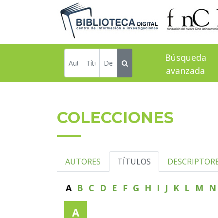
Búsqueda
avanzada
COLECCIONES
AUTORES
TÍTULOS
DESCRIPTOR
A
B
C
D
E
F
G
H
I
J
K
L
M
A