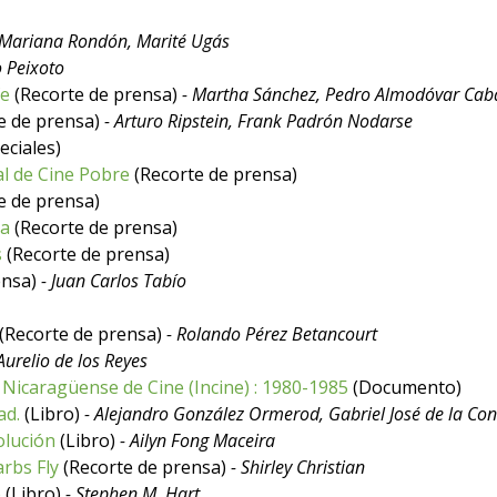
 Mariana Rondón, Marité Ugás
o Peixoto
fe
(Recorte de prensa)
- Martha Sánchez, Pedro Almodóvar Cab
e de prensa)
- Arturo Ripstein, Frank Padrón Nodarse
eciales)
al de Cine Pobre
(Recorte de prensa)
e de prensa)
ra
(Recorte de prensa)
s
(Recorte de prensa)
ensa)
- Juan Carlos Tabío
(Recorte de prensa)
- Rolando Pérez Betancourt
 Aurelio de los Reyes
o Nicaragüense de Cine (Incine) : 1980-1985
(Documento)
ad.
(Libro)
- Alejandro González Ormerod, Gabriel José de la Co
olución
(Libro)
- Ailyn Fong Maceira
arbs Fly
(Recorte de prensa)
- Shirley Christian
e
(Libro)
- Stephen M. Hart