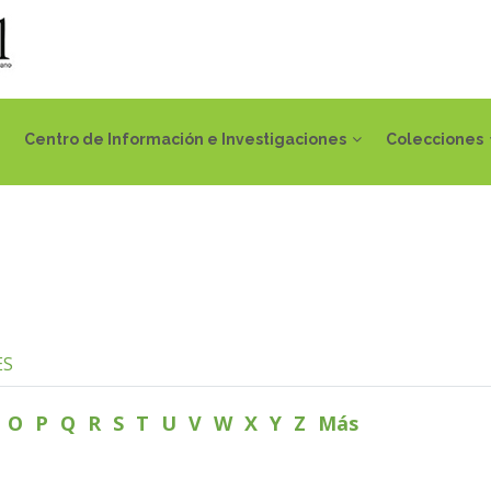
Centro de Información e Investigaciones
Colecciones
ES
N
O
P
Q
R
S
T
U
V
W
X
Y
Z
Más