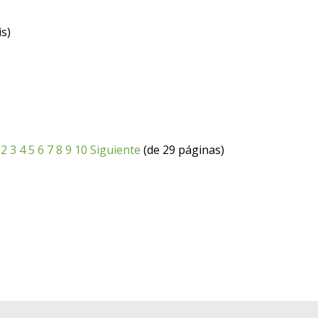
is)
2
3
4
5
6
7
8
9
10
Siguiente
(de 29 páginas)