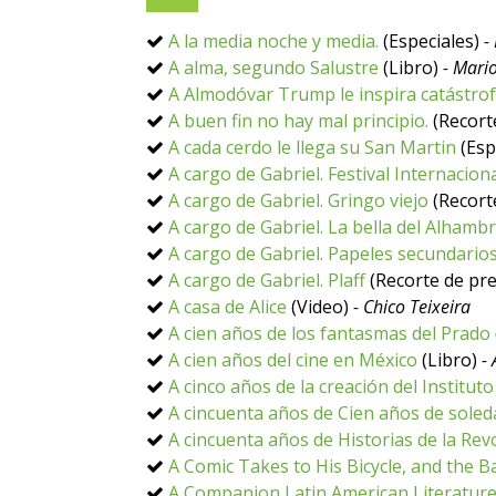
A la media noche y media.
(Especiales)
-
A alma, segundo Salustre
(Libro)
- Mari
A Almodóvar Trump le inspira catástro
A buen fin no hay mal principio.
(Recort
A cada cerdo le llega su San Martin
(Esp
A cargo de Gabriel. Festival Internacion
A cargo de Gabriel. Gringo viejo
(Recort
A cargo de Gabriel. La bella del Alhamb
A cargo de Gabriel. Papeles secundario
A cargo de Gabriel. Plaff
(Recorte de pr
A casa de Alice
(Video)
- Chico Teixeira
A cien años de los fantasmas del Prado
A cien años del cine en México
(Libro)
-
A cinco años de la creación del Institut
A cincuenta años de Cien años de soled
A cincuenta años de Historias de la Rev
A Comic Takes to His Bicycle, and the B
A Companion Latin American Literatur