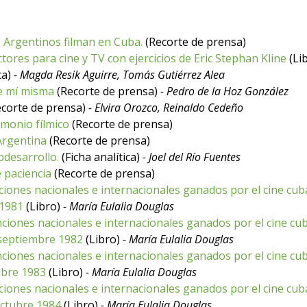
 Argentinos filman en Cuba.
(Recorte de prensa)
ores para cine y TV con ejercicios de Eric Stephan Kline
(Li
ca)
- Magda Resik Aguirre, Tomás Gutiérrez Alea
de mí misma
(Recorte de prensa)
- Pedro de la Hoz González
corte de prensa)
- Elvira Orozco, Reinaldo Cedeño
monio fílmico
(Recorte de prensa)
Argentina
(Recorte de prensa)
bdesarrollo.
(Ficha analítica)
- Joel del Río Fuentes
 paciencia
(Recorte de prensa)
inciones nacionales e internacionales ganados por el cine cub
 1981
(Libro)
- María Eulalia Douglas
tinciones nacionales e internacionales ganados por el cine cu
septiembre 1982
(Libro)
- María Eulalia Douglas
inciones nacionales e internacionales ganados por el cine cu
ubre 1983
(Libro)
- María Eulalia Douglas
nciones nacionales e internacionales ganados por el cine cub
ctubre 1984
(Libro)
- María Eulalia Douglas