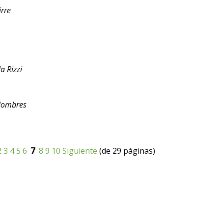
rre
a Rizzi
olombres
7
2
3
4
5
6
8
9
10
Siguiente
(de 29 páginas)