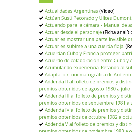
Actualidades Argentinas
(Video)
Actúan Susú Pecorado y Ulices Dumont.
Actuando para la cámara - Manual de act
Actuar desde el personaje
(Ficha analíti
Actuar es mostrar una parte invisible 
Actuar es subirse a una cuerda floja.
(Re
Acuerdan Cuba y Francia proteger patri
Acuerdo de colaboración entre Cuba y 
Acumulando experiencia. Retando al su
Adaptación cinematográfica de Ardiente
Addenda II al folleto de premios y dist
premios obtenidos de agosto 1980 a julio
Addenda III al folleto de premios y dis
premios obtenidos de septiembre 1981 a 
Addenda IV al folleto de premios y dist
premios obtenidos de octubre 1982 a oct
Addenda V al folleto de premios y disti
premios obtenidos de noviembre 1983 a o