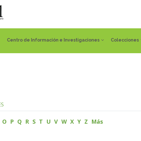
Centro de Información e Investigaciones
Colecciones
ES
N
O
P
Q
R
S
T
U
V
W
X
Y
Z
Más