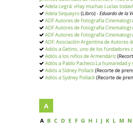
Adela Legrá: «Hay muchas Lucías todav
Adela Sequeyro
(Libro)
- Eduardo de la V
ADF Autores de Fotografía Cinematográ
ADF Autores de Fotografía Cinematográ
ADF Autores de Fotografía Cinematográ
ADF: Asociación Argentina de Autores d
Adiós a Getino, uno de los fundadores
Adiós a los niños de Armendáriz
(Recort
Adiós a Pablo Pacheco.La humanidad y 
Adiós a Sidney Pollack
(Recorte de pren
Adiós a Sydney Pollack
(Recorte de pren
A
A
B
C
D
E
F
G
H
I
J
K
L
M