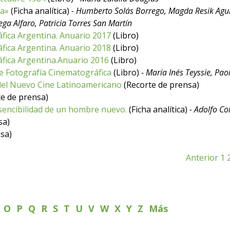
ía»
(Ficha analítica)
- Humberto Solás Borrego, Magda Resik Agui
ega Alfaro, Patricia Torres San Martín
fica Argentina. Anuario 2017
(Libro)
fica Argentina. Anuario 2018
(Libro)
fica Argentina.Anuario 2016
(Libro)
e Fotografía Cinematográfica
(Libro)
- María Inés Teyssie, Paol
 del Nuevo Cine Latinoamericano
(Recorte de prensa)
e de prensa)
sencibilidad de un hombre nuevo.
(Ficha analítica)
- Adolfo C
sa)
sa)
Anterior
1
N
O
P
Q
R
S
T
U
V
W
X
Y
Z
Más