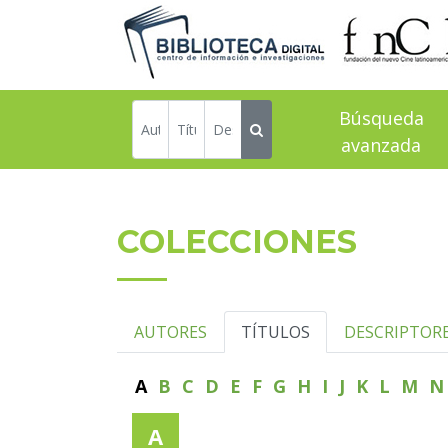
Búsqueda
avanzada
COLECCIONES
AUTORES
TÍTULOS
DESCRIPTOR
A
B
C
D
E
F
G
H
I
J
K
L
M
A