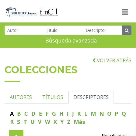
Búsqueda avanzada
VOLVER ATRÁS
COLECCIONES
AUTORES
TÍTULOS
DESCRIPTORES
A
B
C
D
E
F
G
H
I
J
K
L
M
N
O
P
Q
R
S
T
U
V
W
X
Y
Z
Más
Resultados