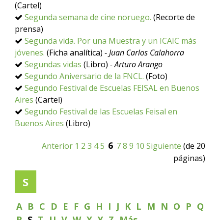
(Cartel)
Segunda semana de cine noruego.
(Recorte de
prensa)
Segunda vida. Por una Muestra y un ICAIC más
jóvenes.
(Ficha analítica)
- Juan Carlos Calahorra
Segundas vidas
(Libro)
- Arturo Arango
Segundo Aniversario de la FNCL.
(Foto)
Segundo Festival de Escuelas FEISAL en Buenos
Aires
(Cartel)
Segundo Festival de las Escuelas Feisal en
Buenos Aires
(Libro)
6
Anterior
1
2
3
4
5
7
8
9
10
Siguiente
(de 20
páginas)
S
A
B
C
D
E
F
G
H
I
J
K
L
M
N
O
P
Q
R
S
T
U
V
W
X
Y
Z
Más