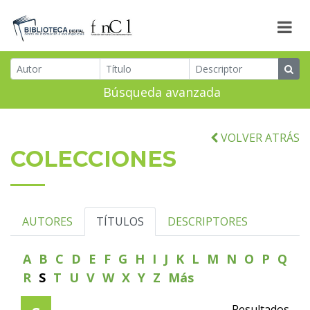
Búsqueda avanzada
VOLVER ATRÁS
COLECCIONES
AUTORES
TÍTULOS
DESCRIPTORES
A
B
C
D
E
F
G
H
I
J
K
L
M
N
O
P
Q
R
S
T
U
V
W
X
Y
Z
Más
Resultados