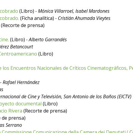
recobrado
(Libro)
- Mónica Villarroel, Isabel Mardones
ecobrado.
(Ficha analítica)
- Cristián Ahumada Vieytes
o
(Recorte de prensa)
cine.
(Libro)
- Alberto Garrandés
Pérez Betancourt
o Centroamericano
(Libro)
de los Encuentros Nacionales de Críticos Cinematográficos, P
- Rafael Hernández
as
ernacional de Cine y Televisión, San Antonio de los Baños (EICTV)
royecto documental
(Libro)
acio Rivera
(Recorte de prensa)
 de prensa)
nas Serrano
a Commissione Comunicazione della Camera dei Deputati ( 