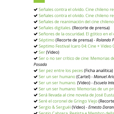
Señales contra el olvido. Cine chileno 
Señales contra el olvido. Cine chileno r
Señales de reanimación del cine chilen
Señales digitales.
(Recorte de prensa)
Señores de la oscuridad. El gótico en el 
Séptimo
(Recorte de prensa)
- Rolando 
Septimo Festival Icaro 04: Cine + Vide
Ser
(Video)
Ser o no ser crítico de cine: Memorias 
Posada
Ser pez entre los peces
(Ficha analítica)
Ser un ser humano
(Cartel)
- Manuel Ari
Ser un ser humano.
(Video)
- Escuela Int
Ser un ser humano: Memorias de un p
Será llevada al cine novela de José Eust
Seré el coronel de Gringo Viejo
(Recorte
Sergio & Serguéi
(Video)
- Ernesto Dara
Sergio Cabrera. Regista e Membro dell