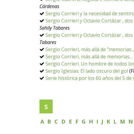
Cárdenas
Sergio Corrieri y la necesidad de sentir
Sergio Corrieri y Octavio Cortázar , do
Sahily Tabares
Sergio Corrieri y Octavio Cortázar , dos
Tabares
Sergio Corrieri, más allá de "memorias...
Sergio Corrieri, más allá de memorias…
Sergio Corrieri. Un hombre de todos lo
Sergio Iglesias: El lado oscuro del gol
(F
Serie histórica por los 60 años del 5 d
S
A
B
C
D
E
F
G
H
I
J
K
L
M