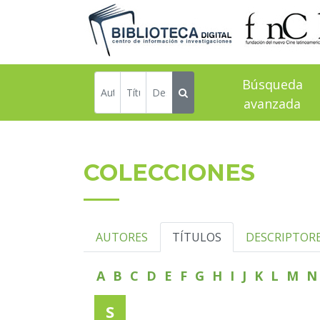
Búsqueda
avanzada
COLECCIONES
AUTORES
TÍTULOS
DESCRIPTOR
A
B
C
D
E
F
G
H
I
J
K
L
M
S