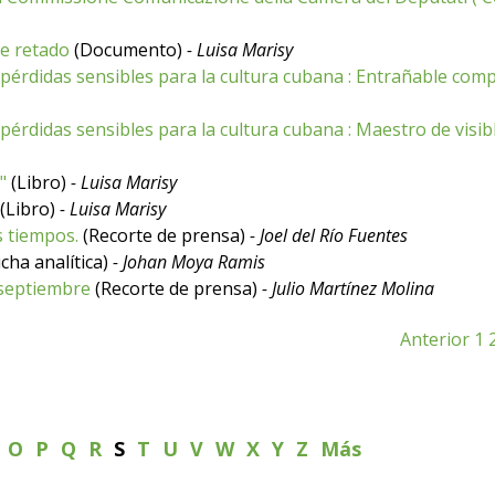
se retado
(Documento)
- Luisa Marisy
s pérdidas sensibles para la cultura cubana : Entrañable com
 pérdidas sensibles para la cultura cubana : Maestro de visi
"
(Libro)
- Luisa Marisy
(Libro)
- Luisa Marisy
s tiempos.
(Recorte de prensa)
- Joel del Río Fuentes
icha analítica)
- Johan Moya Ramis
e septiembre
(Recorte de prensa)
- Julio Martínez Molina
Anterior
1
N
O
P
Q
R
S
T
U
V
W
X
Y
Z
Más