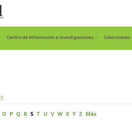
Centro de Información e Investigaciones
Colecciones
ES
N
O
P
Q
R
S
T
U
V
W
X
Y
Z
Más