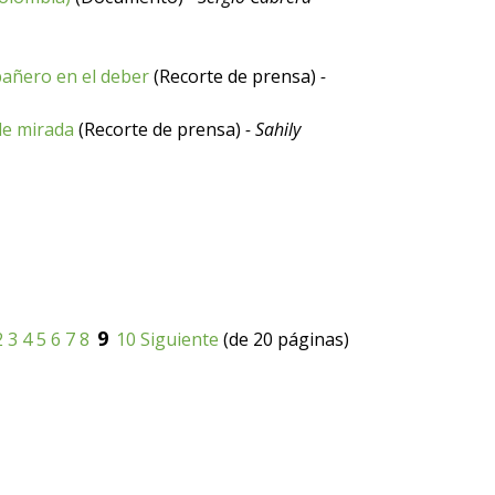
pañero en el deber
(Recorte de prensa)
-
ble mirada
(Recorte de prensa)
- Sahily
9
2
3
4
5
6
7
8
10
Siguiente
(de 20 páginas)