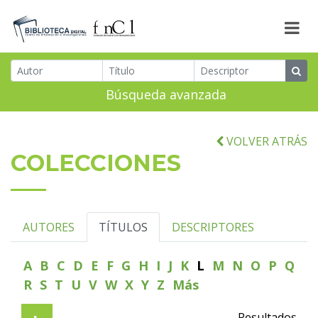
Búsqueda avanzada
VOLVER ATRÁS
COLECCIONES
AUTORES
TÍTULOS
DESCRIPTORES
A
B
C
D
E
F
G
H
I
J
K
L
M
N
O
P
Q
R
S
T
U
V
W
X
Y
Z
Más
Resultados