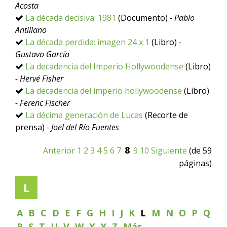
Acosta
La década decisiva: 1981
(Documento)
- Pablo
Antillano
La década perdida: imagen 24 x 1
(Libro)
-
Gustavo García
La decadencia del Imperio Hollywoodense
(Libro)
- Hervé Fisher
La decadencia del imperio hollywoodense
(Libro)
- Ferenc Fischer
La décima generación de Lucas
(Recorte de
prensa)
- Joel del Río Fuentes
8
Anterior
1
2
3
4
5
6
7
9
10
Siguiente
(de 59
páginas)
L
A
B
C
D
E
F
G
H
I
J
K
L
M
N
O
P
Q
R
S
T
U
V
W
X
Y
Z
Más