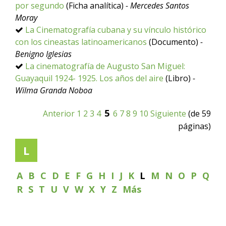
por segundo
(Ficha analítica)
- Mercedes Santos
Moray
La Cinematografía cubana y su vínculo histórico
con los cineastas latinoamericanos
(Documento)
-
Benigno Iglesias
La cinematografía de Augusto San Miguel:
Guayaquil 1924- 1925. Los años del aire
(Libro)
-
Wilma Granda Noboa
5
Anterior
1
2
3
4
6
7
8
9
10
Siguiente
(de 59
páginas)
L
A
B
C
D
E
F
G
H
I
J
K
L
M
N
O
P
Q
R
S
T
U
V
W
X
Y
Z
Más