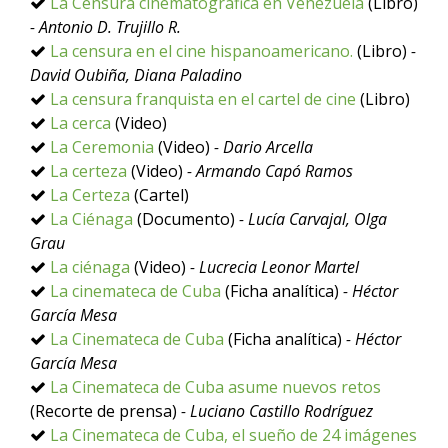
La Censura cinematográfica en Venezuela
(Libro)
- Antonio D. Trujillo R.
La censura en el cine hispanoamericano.
(Libro)
-
David Oubiña, Diana Paladino
La censura franquista en el cartel de cine
(Libro)
La cerca
(Video)
La Ceremonia
(Video)
- Dario Arcella
La certeza
(Video)
- Armando Capó Ramos
La Certeza
(Cartel)
La Ciénaga
(Documento)
- Lucía Carvajal, Olga
Grau
La ciénaga
(Video)
- Lucrecia Leonor Martel
La cinemateca de Cuba
(Ficha analítica)
- Héctor
García Mesa
La Cinemateca de Cuba
(Ficha analítica)
- Héctor
García Mesa
La Cinemateca de Cuba asume nuevos retos
(Recorte de prensa)
- Luciano Castillo Rodríguez
La Cinemateca de Cuba, el sueño de 24 imágenes