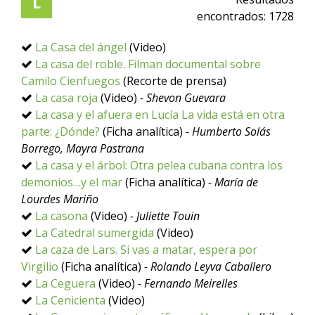
L
encontrados:
1728
La Casa del ángel
(Video)
La casa del roble. Filman documental sobre
Camilo Cienfuegos
(Recorte de prensa)
La casa roja
(Video)
- Shevon Guevara
La casa y el afuera en Lucía La vida está en otra
parte: ¿Dónde?
(Ficha analítica)
- Humberto Solás
Borrego, Mayra Pastrana
La casa y el árbol: Otra pelea cubana contra los
demonios…y el mar
(Ficha analítica)
- María de
Lourdes Mariño
La casona
(Video)
- Juliette Touin
La Catedral sumergida
(Video)
La caza de Lars. Si vas a matar, espera por
Virgilio
(Ficha analítica)
- Rolando Leyva Caballero
La Ceguera
(Video)
- Fernando Meirelles
La Cenicienta
(Video)