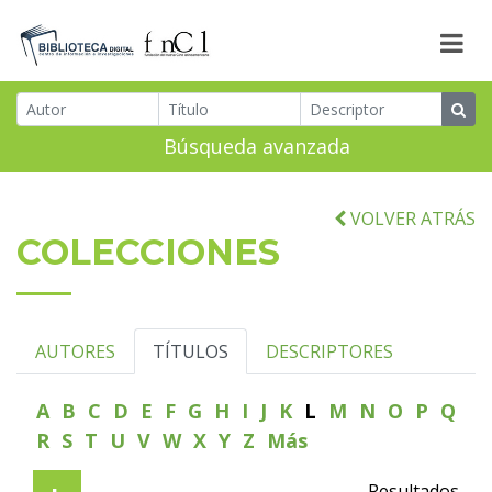
Búsqueda avanzada
VOLVER ATRÁS
COLECCIONES
AUTORES
TÍTULOS
DESCRIPTORES
A
B
C
D
E
F
G
H
I
J
K
L
M
N
O
P
Q
R
S
T
U
V
W
X
Y
Z
Más
Resultados