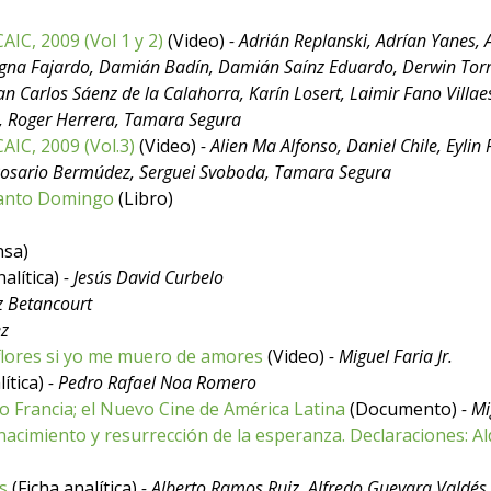
AIC, 2009 (Vol 1 y 2)
(Video)
- Adrián Replanski, Adrían Yanes, 
agna Fajardo, Damián Badín, Damián Saínz Eduardo, Derwin Torr
an Carlos Sáenz de la Calahorra, Karín Losert, Laimir Fano Villae
z, Roger Herrera, Tamara Segura
AIC, 2009 (Vol.3)
(Video)
- Alien Ma Alfonso, Daniel Chile, Eylin 
 Rosario Bermúdez, Serguei Svoboda, Tamara Segura
 Santo Domingo
(Libro)
nsa)
nalítica)
- Jesús David Curbelo
z Betancourt
ez
s flores si yo me muero de amores
(Video)
- Miguel Faria Jr.
lítica)
- Pedro Rafael Noa Romero
o Francia; el Nuevo Cine de América Latina
(Documento)
- M
acimiento y resurrección de la esperanza. Declaraciones: Al
s
(Ficha analítica)
- Alberto Ramos Ruiz, Alfredo Guevara Valdés