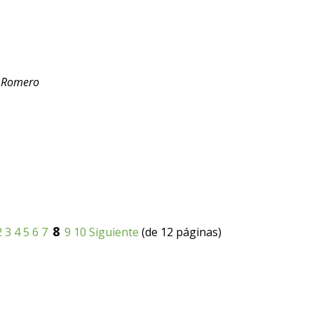
a Romero
8
2
3
4
5
6
7
9
10
Siguiente
(de 12 páginas)