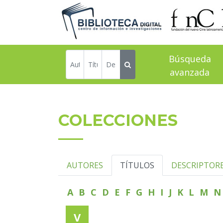
Búsqueda
avanzada
COLECCIONES
AUTORES
TÍTULOS
DESCRIPTOR
A
B
C
D
E
F
G
H
I
J
K
L
M
V