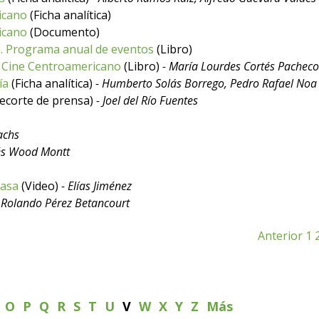
ricano
(Ficha analítica)
ricano
(Documento)
ra. Programa anual de eventos
(Libro)
l Cine Centroamericano
(Libro)
- María Lourdes Cortés Pacheco
ía
(Ficha analítica)
- Humberto Solás Borrego, Pedro Rafael No
ecorte de prensa)
- Joel del Río Fuentes
achs
és Wood Montt
casa
(Video)
- Elías Jiménez
 Rolando Pérez Betancourt
Anterior
1
N
O
P
Q
R
S
T
U
V
W
X
Y
Z
Más