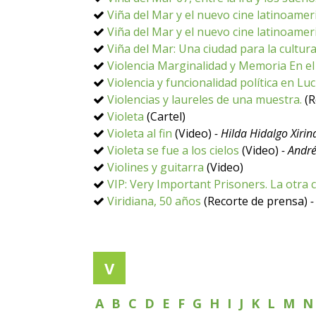
Viña del Mar y el nuevo cine latinoame
Viña del Mar y el nuevo cine latinoame
Viña del Mar: Una ciudad para la cultu
Violencia Marginalidad y Memoria En e
Violencia y funcionalidad política en Luc
Violencias y laureles de una muestra.
(R
Violeta
(Cartel)
Violeta al fin
(Video)
- Hilda Hidalgo Xirin
Violeta se fue a los cielos
(Video)
- Andr
Violines y guitarra
(Video)
VIP: Very Important Prisoners. La otra 
Viridiana, 50 años
(Recorte de prensa)
-
V
A
B
C
D
E
F
G
H
I
J
K
L
M