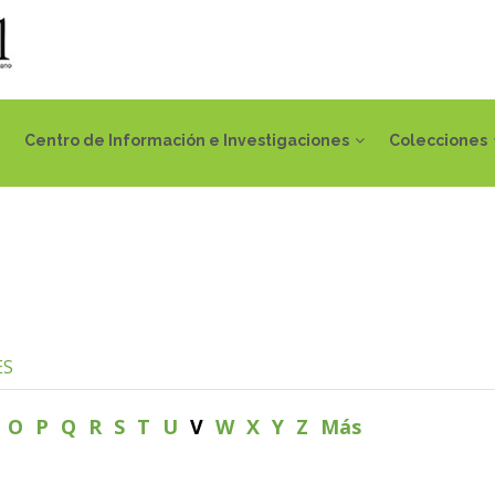
Centro de Información e Investigaciones
Colecciones
ES
N
O
P
Q
R
S
T
U
V
W
X
Y
Z
Más