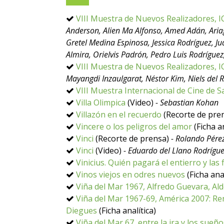
VIII Muestra de Nuevos Realizadores, IC
Anderson, Alien Ma Alfonso, Amed Adán, Ari
Gretel Medina Espinosa, Jessica Rodríguez, Ju
Almira, Orielvis Padrón, Pedro Luis Rodrígue
VIII Muestra de Nuevos Realizadores, IC
Mayangdi Inzaulgarat, Néstor Kim, Niels del
VIII Muestra Internacional de Cine de
Villa Olimpica
(Video)
- Sebastian Kohan
Villazón en el recuerdo
(Recorte de pre
Vincere o los peligros del amor
(Ficha a
Vinci
(Recorte de prensa)
- Rolando Pére
Vinci
(Video)
- Eduardo del Llano Rodrígu
Vinicius. Quién pagará el entierro y la
Vinos viejos en odres nuevos
(Ficha ana
Viña del Mar 1967, Alfredo Guevara, Ald
Viña del Mar 1967-69, América 2007: Ren
Diegues
(Ficha analítica)
Viña del Mar 67, entre la ira y los sueño