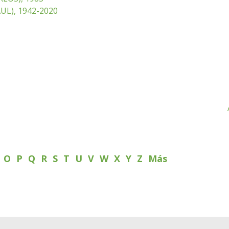
L), 1942-2020
N
O
P
Q
R
S
T
U
V
W
X
Y
Z
Más