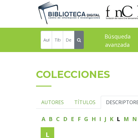
Búsqueda
avanzada
COLECCIONES
AUTORES
TÍTULOS
DESCRIPTOR
A
B
C
D
E
F
G
H
I
J
K
L
M
L