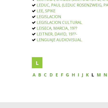
LEDUC, PAUL (LEDUC ROSENZWEIG, PAU
LEE, SPIKE
LEGISLACION
LEGISLACION CULTURAL
LEISECA, MARCIA, 19??
LEITNER, DAVID, 19??-
LENGUAJE AUDIOVISUAL
L
A
B
C
D
E
F
G
H
I
J
K
L
M