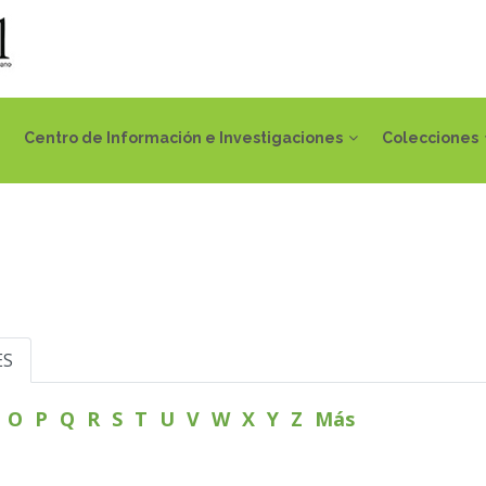
Centro de Información e Investigaciones
Colecciones
ES
N
O
P
Q
R
S
T
U
V
W
X
Y
Z
Más