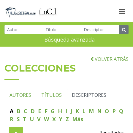
Búsqueda avanzada
VOLVER ATRÁS
COLECCIONES
AUTORES
TÍTULOS
DESCRIPTORES
A
B
C
D
E
F
G
H
I
J
K
L
M
N
O
P
Q
R
S
T
U
V
W
X
Y
Z
Más
Resultados