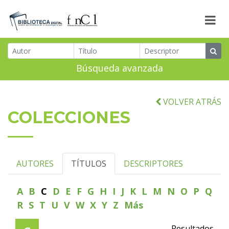
Búsqueda avanzada
VOLVER ATRÁS
COLECCIONES
AUTORES
TÍTULOS
DESCRIPTORES
A
B
C
D
E
F
G
H
I
J
K
L
M
N
O
P
Q
R
S
T
U
V
W
X
Y
Z
Más
Resultados