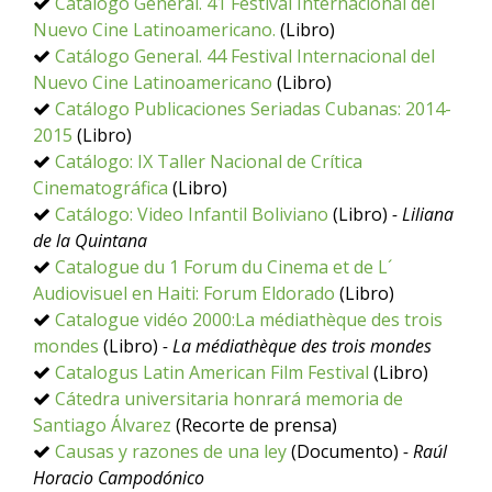
Catálogo General. 41 Festival Internacional del
Nuevo Cine Latinoamericano.
(Libro)
Catálogo General. 44 Festival Internacional del
Nuevo Cine Latinoamericano
(Libro)
Catálogo Publicaciones Seriadas Cubanas: 2014-
2015
(Libro)
Catálogo: IX Taller Nacional de Crítica
Cinematográfica
(Libro)
Catálogo: Video Infantil Boliviano
(Libro)
- Liliana
de la Quintana
Catalogue du 1 Forum du Cinema et de L´
Audiovisuel en Haiti: Forum Eldorado
(Libro)
Catalogue vidéo 2000:La médiathèque des trois
mondes
(Libro)
- La médiathèque des trois mondes
Catalogus Latin American Film Festival
(Libro)
Cátedra universitaria honrará memoria de
Santiago Álvarez
(Recorte de prensa)
Causas y razones de una ley
(Documento)
- Raúl
Horacio Campodónico