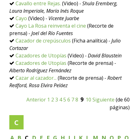
Cavallo entre Rejas.
(Video)
- Shula Eremberg,
Laura Imperiale, María Inés Roque
Cayo
(Video)
- Vicente Juarbe
Cayo La Rosa reinventa el cine
(Recorte de
prensa)
- Joel del Río Fuentes
Cazador de crepúsculos
(Ficha analítica)
- Julio
Cortazar
Cazadores de Utopías
(Video)
- David Blaustein
Cazadores de Utopías
(Recorte de prensa)
-
Alberto Rodríguez Fernández
Cazar al cazador...
(Recorte de prensa)
- Robert
Redford, Rosa Elvira Peláez
9
Anterior
1
2
3
4
5
6
7
8
10
Siguiente
(de 60
páginas)
C
A
B
C
D
E
F
G
H
I
J
K
L
M
N
O
P
Q