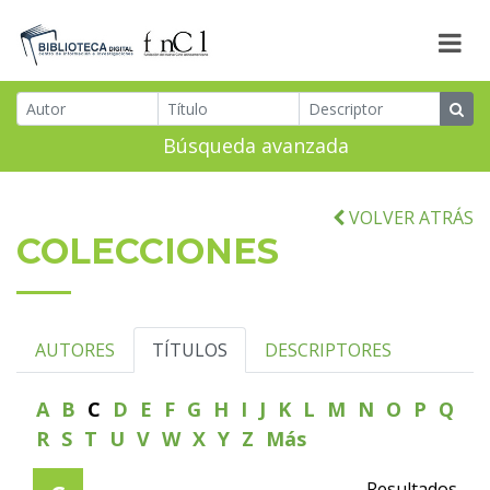
Búsqueda avanzada
VOLVER ATRÁS
COLECCIONES
AUTORES
TÍTULOS
DESCRIPTORES
A
B
C
D
E
F
G
H
I
J
K
L
M
N
O
P
Q
R
S
T
U
V
W
X
Y
Z
Más
Resultados