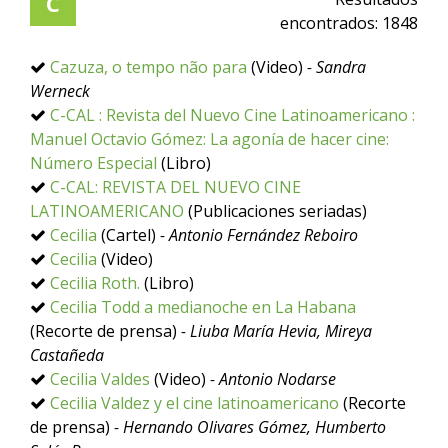
C
encontrados:
1848
Cazuza, o tempo não para
(Video)
- Sandra
Werneck
C-CAL : Revista del Nuevo Cine Latinoamericano :
Manuel Octavio Gómez: La agonía de hacer cine:
Número Especial
(Libro)
C-CAL: REVISTA DEL NUEVO CINE
LATINOAMERICANO
(Publicaciones seriadas)
Cecilia
(Cartel)
- Antonio Fernández Reboiro
Cecilia
(Video)
Cecilia Roth.
(Libro)
Cecilia Todd a medianoche en La Habana
(Recorte de prensa)
- Liuba María Hevia, Mireya
Castañeda
Cecilia Valdes
(Video)
- Antonio Nodarse
Cecilia Valdez y el cine latinoamericano
(Recorte
de prensa)
- Hernando Olivares Gómez, Humberto