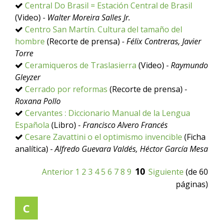
Central Do Brasil = Estación Central de Brasil
(Video)
- Walter Moreira Salles Jr.
Centro San Martín. Cultura del tamaño del
hombre
(Recorte de prensa)
- Félix Contreras, Javier
Torre
Ceramiqueros de Traslasierra
(Video)
- Raymundo
Gleyzer
Cerrado por reformas
(Recorte de prensa)
-
Roxana Pollo
Cervantes : Diccionario Manual de la Lengua
Española
(Libro)
- Francisco Alvero Francés
Cesare Zavattini o el optimismo invencible
(Ficha
analítica)
- Alfredo Guevara Valdés, Héctor García Mesa
10
Anterior
1
2
3
4
5
6
7
8
9
Siguiente
(de 60
páginas)
C