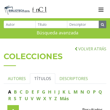
Búsqueda avanzada
VOLVER ATRÁS
COLECCIONES
AUTORES
TÍTULOS
DESCRIPTORES
A
B
C
D
E
F
G
H
I
J
K
L
M
N
O
P
Q
R
S
T
U
V
W
X
Y
Z
Más
Resultados