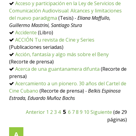
Acceso y participación en la Ley de Servicios de
Comunicación Audiovisual: Alcances y limitaciones
del nuevo paradigma
(Tesis)
- Eliana Maffullo,
Guillermo Mastrini, Santiago Stura
Accidente
(Libro)
ACCIÓN Tu revista de Cine y Series
(Publicaciones seriadas)
Acción, fantasía y algo más sobre el Beny
(Recorte de prensa)
Acerca de una guantanamera difunta
(Recorte de
prensa)
Acercamiento a un pionero. 30 años del Cartel de
Cine Cubano
(Recorte de prensa)
- Belkis Espinosa
Estrada, Eduardo Muñoz Bachs
5
Anterior
1
2
3
4
6
7
8
9
10
Siguiente
(de 29
páginas)
A