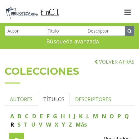
Búsqueda avanzada
VOLVER ATRÁS
COLECCIONES
AUTORES
TÍTULOS
DESCRIPTORES
A
B
C
D
E
F
G
H
I
J
K
L
M
N
O
P
Q
R
S
T
U
V
W
X
Y
Z
Más
Resultados