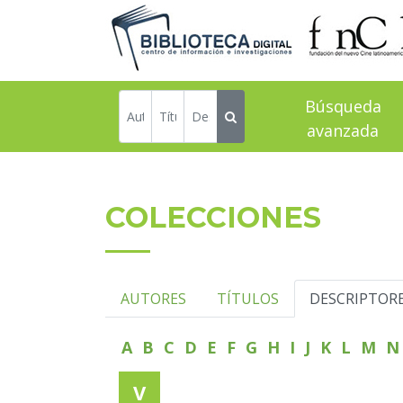
Búsqueda
avanzada
COLECCIONES
AUTORES
TÍTULOS
DESCRIPTOR
A
B
C
D
E
F
G
H
I
J
K
L
M
V