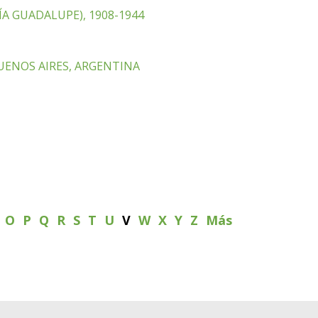
ÍA GUADALUPE), 1908-1944
UENOS AIRES, ARGENTINA
N
O
P
Q
R
S
T
U
V
W
X
Y
Z
Más