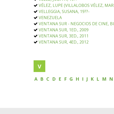
VÉLEZ, LUPE (VILLALOBOS VÉLEZ, MAR
VELLEGGIA, SUSANA, 19??-
VENEZUELA
VENTANA SUR - NEGOCIOS DE CINE, B
VENTANA SUR, 1ED., 2009
VENTANA SUR, 3ED., 2011
VENTANA SUR, 4ED., 2012
V
A
B
C
D
E
F
G
H
I
J
K
L
M