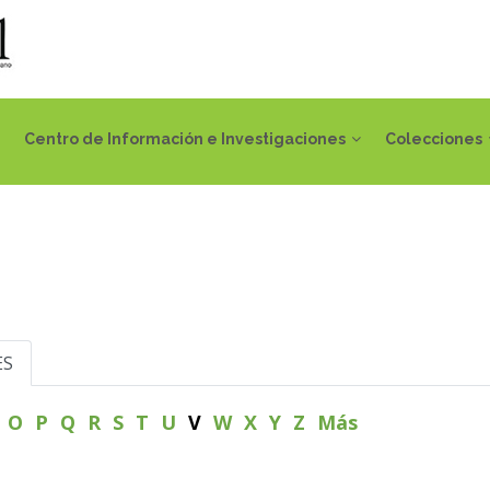
Centro de Información e Investigaciones
Colecciones
ES
N
O
P
Q
R
S
T
U
V
W
X
Y
Z
Más