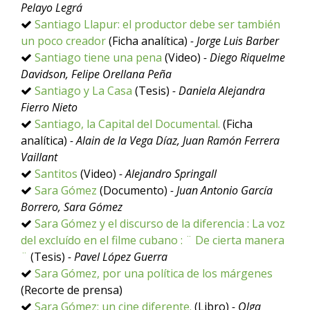
Pelayo Legrá
Santiago Llapur: el productor debe ser también
un poco creador
(Ficha analítica)
- Jorge Luis Barber
Santiago tiene una pena
(Video)
- Diego Riquelme
Davidson, Felipe Orellana Peña
Santiago y La Casa
(Tesis)
- Daniela Alejandra
Fierro Nieto
Santiago, la Capital del Documental.
(Ficha
analítica)
- Alain de la Vega Díaz, Juan Ramón Ferrera
Vaillant
Santitos
(Video)
- Alejandro Springall
Sara Gómez
(Documento)
- Juan Antonio García
Borrero, Sara Gómez
Sara Gómez y el discurso de la diferencia : La voz
del excluído en el filme cubano : ¨ De cierta manera
¨
(Tesis)
- Pavel López Guerra
Sara Gómez, por una política de los márgenes
(Recorte de prensa)
Sara Gómez: un cine diferente.
(Libro)
- Olga