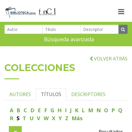
Búsqueda avanzada
VOLVER ATRÁS
COLECCIONES
AUTORES
TÍTULOS
DESCRIPTORES
A
B
C
D
E
F
G
H
I
J
K
L
M
N
O
P
Q
R
S
T
U
V
W
X
Y
Z
Más
Resultados