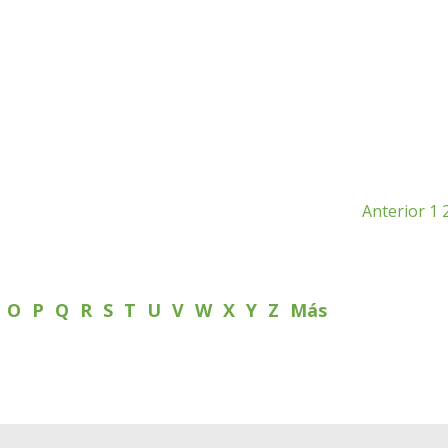
Anterior
1
N
O
P
Q
R
S
T
U
V
W
X
Y
Z
Más