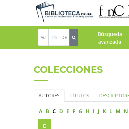
Búsqueda
avanzada
COLECCIONES
AUTORES
TÍTULOS
DESCRIPTOR
A
B
C
D
E
F
G
H
I
J
K
L
M
C