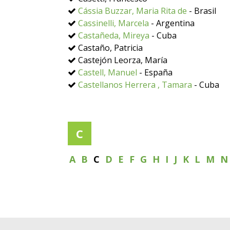
Cássia Buzzar, Maria Rita de
- Brasil
Cassinelli, Marcela
- Argentina
Castañeda, Mireya
- Cuba
Castaño, Patricia
Castejón Leorza, María
Castell, Manuel
- España
Castellanos Herrera , Tamara
- Cuba
C
A
B
C
D
E
F
G
H
I
J
K
L
M