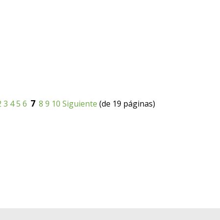
7
2
3
4
5
6
8
9
10
Siguiente
(de 19 páginas)