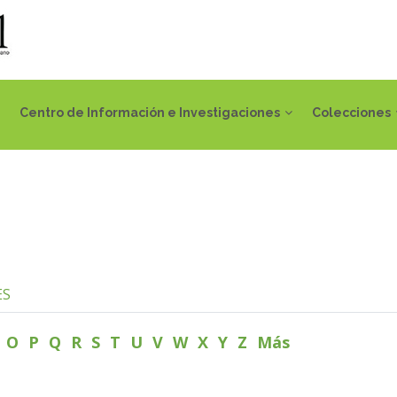
Centro de Información e Investigaciones
Colecciones
ES
N
O
P
Q
R
S
T
U
V
W
X
Y
Z
Más