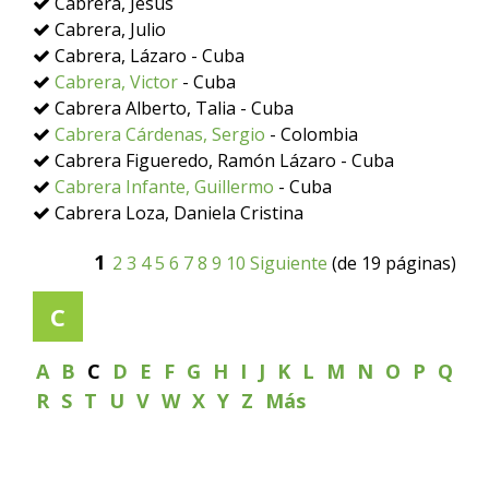
Cabrera, Jesús
Cabrera, Julio
Cabrera, Lázaro - Cuba
Cabrera, Victor
- Cuba
Cabrera Alberto, Talia - Cuba
Cabrera Cárdenas, Sergio
- Colombia
Cabrera Figueredo, Ramón Lázaro - Cuba
Cabrera Infante, Guillermo
- Cuba
Cabrera Loza, Daniela Cristina
1
2
3
4
5
6
7
8
9
10
Siguiente
(de 19 páginas)
C
A
B
C
D
E
F
G
H
I
J
K
L
M
N
O
P
Q
R
S
T
U
V
W
X
Y
Z
Más