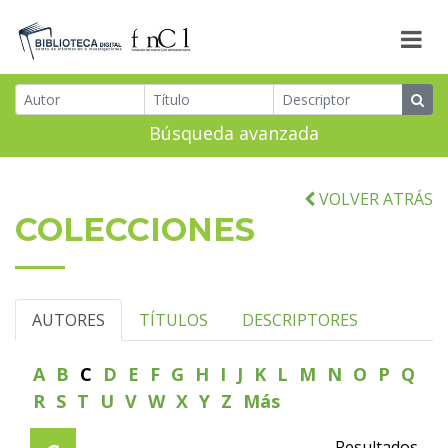
Búsqueda avanzada
VOLVER ATRÁS
COLECCIONES
AUTORES
TÍTULOS
DESCRIPTORES
A
B
C
D
E
F
G
H
I
J
K
L
M
N
O
P
Q
R
S
T
U
V
W
X
Y
Z
Más
Resultados