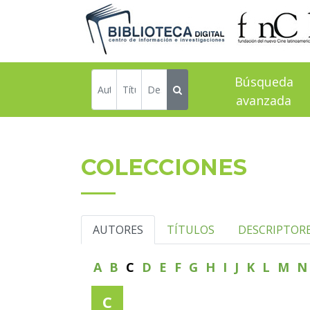
Búsqueda
avanzada
COLECCIONES
AUTORES
TÍTULOS
DESCRIPTOR
A
B
C
D
E
F
G
H
I
J
K
L
M
C