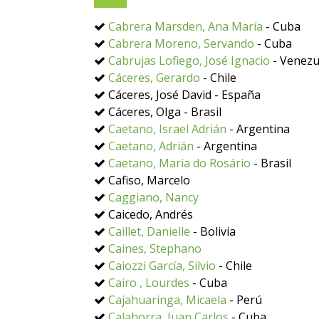
Cabrera Marsden, Ana María
- Cuba
Cabrera Moreno, Servando
- Cuba
Cabrujas Lofiego, José Ignacio
- Venezu
Cáceres, Gerardo
- Chile
Cáceres, José David - España
Cáceres, Olga - Brasil
Caetano, Israel Adrián
- Argentina
Caetano, Adrián
- Argentina
Caetano, Maria do Rosário
- Brasil
Cafiso, Marcelo
Caggiano, Nancy
Caicedo, Andrés
Caillet, Danielle
- Bolivia
Caines, Stephano
Caiozzi García, Silvio
- Chile
Cairo , Lourdes
- Cuba
Cajahuaringa, Micaela
- Perú
Calahorra, Juan Carlos
- Cuba