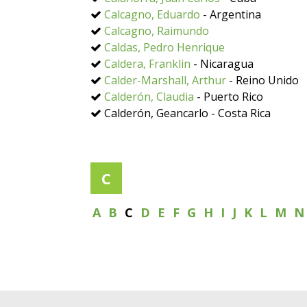
Calcagno, Eduardo
- Argentina
Calcagno, Raimundo
Caldas, Pedro Henrique
Caldera, Franklin
- Nicaragua
Calder-Marshall, Arthur
- Reino Unido
Calderón, Claudia
- Puerto Rico
Calderón, Geancarlo - Costa Rica
C
A
B
C
D
E
F
G
H
I
J
K
L
M