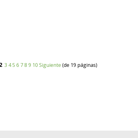
2
3
4
5
6
7
8
9
10
Siguiente
(de 19 páginas)