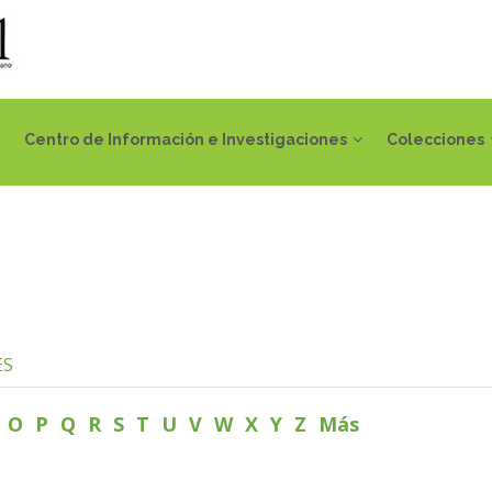
Centro de Información e Investigaciones
Colecciones
ES
N
O
P
Q
R
S
T
U
V
W
X
Y
Z
Más