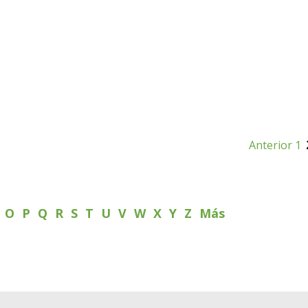
Anterior
1
N
O
P
Q
R
S
T
U
V
W
X
Y
Z
Más