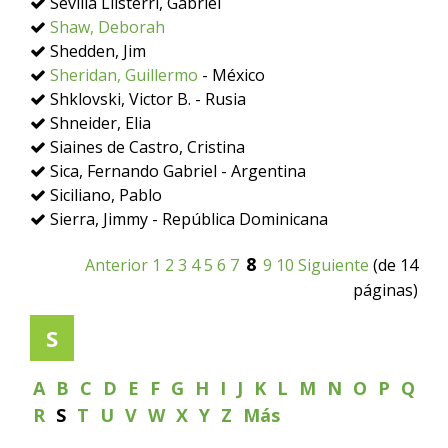
Sevilla Llisterri, Gabriel
Shaw, Deborah
Shedden, Jim
Sheridan, Guillermo
- México
Shklovski, Victor B. - Rusia
Shneider, Elia
Siaines de Castro, Cristina
Sica, Fernando Gabriel - Argentina
Siciliano, Pablo
Sierra, Jimmy - República Dominicana
8
Anterior
1
2
3
4
5
6
7
9
10
Siguiente
(de 14
páginas)
S
A
B
C
D
E
F
G
H
I
J
K
L
M
N
O
P
Q
R
S
T
U
V
W
X
Y
Z
Más