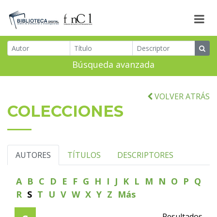
Búsqueda avanzada
VOLVER ATRÁS
COLECCIONES
AUTORES
TÍTULOS
DESCRIPTORES
A
B
C
D
E
F
G
H
I
J
K
L
M
N
O
P
Q
R
S
T
U
V
W
X
Y
Z
Más
Resultados