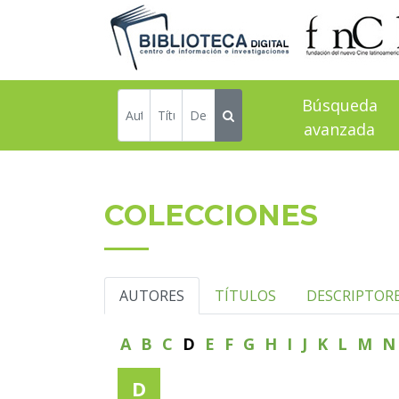
Búsqueda
avanzada
COLECCIONES
AUTORES
TÍTULOS
DESCRIPTOR
A
B
C
D
E
F
G
H
I
J
K
L
M
D