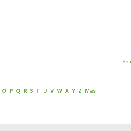
Ant
N
O
P
Q
R
S
T
U
V
W
X
Y
Z
Más