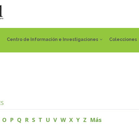
Centro de Información e Investigaciones
Colecciones
ES
N
O
P
Q
R
S
T
U
V
W
X
Y
Z
Más