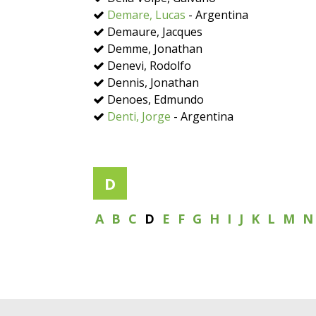
Demare, Lucas
- Argentina
Demaure, Jacques
Demme, Jonathan
Denevi, Rodolfo
Dennis, Jonathan
Denoes, Edmundo
Denti, Jorge
- Argentina
D
A
B
C
D
E
F
G
H
I
J
K
L
M