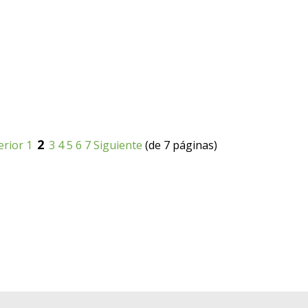
2
erior
1
3
4
5
6
7
Siguiente
(de 7 páginas)