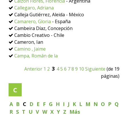
Calzón Flores, Florencia
- Argentina
Callegaro, Adriana
Calleja Gutiérrez, Aleida - México
Camarero, Gloria
- España
Cambeira Díaz, Concepción
Cambio Creativo - Chile
Cameron, Ian
Camino , Jaime
Campa, Román de la
3
Anterior
1
2
4
5
6
7
8
9
10
Siguiente
(de 19
páginas)
C
A
B
C
D
E
F
G
H
I
J
K
L
M
N
O
P
Q
R
S
T
U
V
W
X
Y
Z
Más