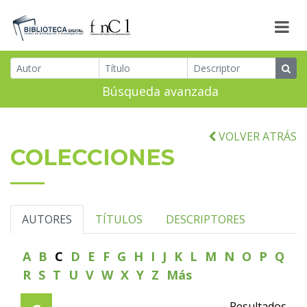
Búsqueda avanzada
VOLVER ATRÁS
COLECCIONES
AUTORES
TÍTULOS
DESCRIPTORES
A
B
C
D
E
F
G
H
I
J
K
L
M
N
O
P
Q
R
S
T
U
V
W
X
Y
Z
Más
Resultados