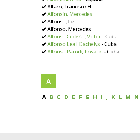
Alfaro, Francisco H.
Alfonsín, Mercedes
Alfonso, Liz
Alfonso, Mercedes
Alfonso Cedeño, Víctor
- Cuba
Alfonso Leal, Dachelys
- Cuba
Alfonso Parodi, Rosario
- Cuba
A
A
B
C
D
E
F
G
H
I
J
K
L
M