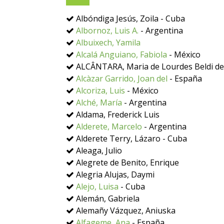
Albóndiga Jesús, Zoila - Cuba
Albornoz, Luis A.
- Argentina
Albuixech, Yamila
Alcalá Anguiano, Fabiola
- México
ALCÂNTARA, Maria de Lourdes Beldi de 
Alcàzar Garrido, Joan del
- España
Alcoriza, Luis
- México
Alché, María
- Argentina
Aldama, Frederick Luis
Alderete, Marcelo
- Argentina
Alderete Terry, Lázaro - Cuba
Aleaga, Julio
Alegrete de Benito, Enrique
Alegria Alujas, Daymi
Alejo, Luisa
- Cuba
Alemán, Gabriela
Alemañy Vázquez, Aniuska
Alfageme, Ana
- España