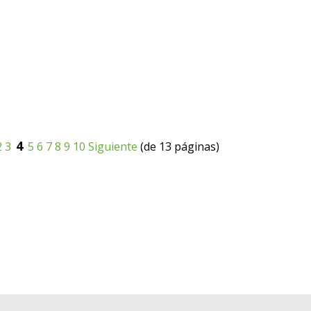
4
2
3
5
6
7
8
9
10
Siguiente
(de 13 páginas)