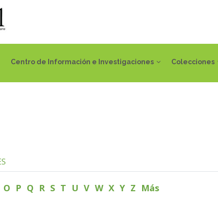
Centro de Información e Investigaciones
Colecciones
ES
N
O
P
Q
R
S
T
U
V
W
X
Y
Z
Más