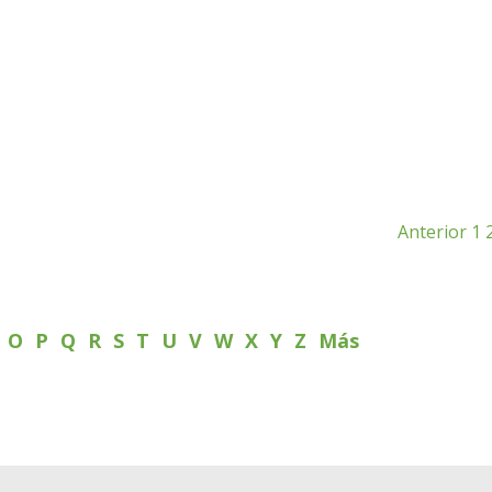
Anterior
1
N
O
P
Q
R
S
T
U
V
W
X
Y
Z
Más