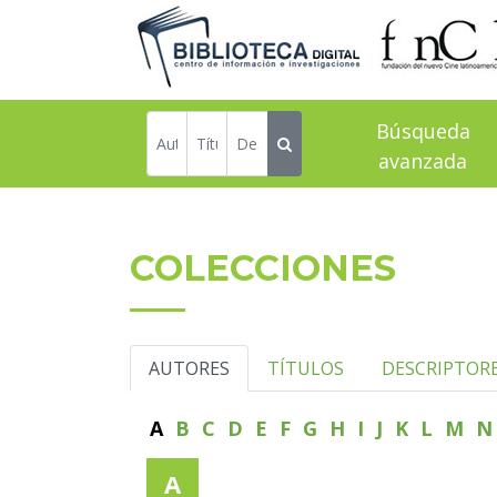
Búsqueda
avanzada
COLECCIONES
AUTORES
TÍTULOS
DESCRIPTOR
A
B
C
D
E
F
G
H
I
J
K
L
M
A