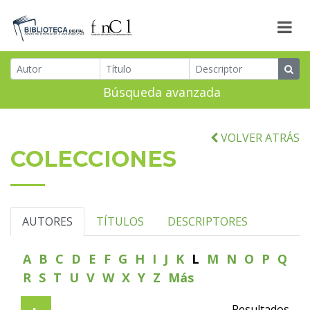
Búsqueda avanzada
VOLVER ATRÁS
COLECCIONES
AUTORES
TÍTULOS
DESCRIPTORES
A
B
C
D
E
F
G
H
I
J
K
L
M
N
O
P
Q
R
S
T
U
V
W
X
Y
Z
Más
Resultados