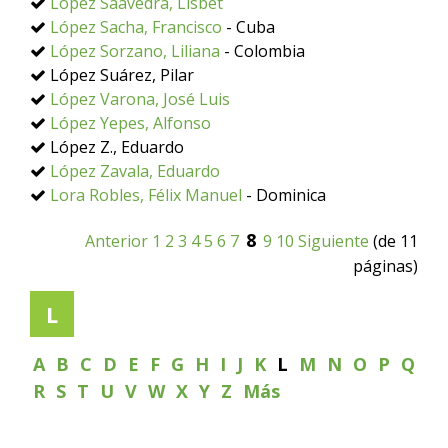
López Saavedra, Lisbet
López Sacha, Francisco
- Cuba
López Sorzano, Liliana
- Colombia
López Suárez, Pilar
López Varona, José Luis
López Yepes, Alfonso
López Z., Eduardo
López Zavala, Eduardo
Lora Robles, Félix Manuel
- Dominica
8
Anterior
1
2
3
4
5
6
7
9
10
Siguiente
(de 11
páginas)
L
A
B
C
D
E
F
G
H
I
J
K
L
M
N
O
P
Q
R
S
T
U
V
W
X
Y
Z
Más