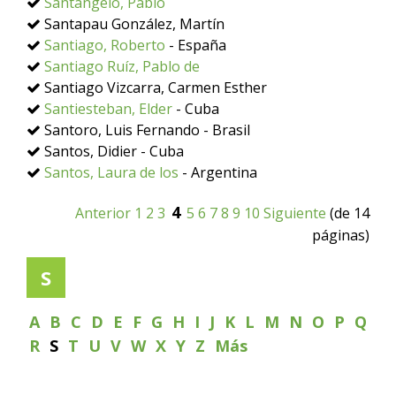
Santangelo, Pablo
Santapau González, Martín
Santiago, Roberto
- España
Santiago Ruíz, Pablo de
Santiago Vizcarra, Carmen Esther
Santiesteban, Elder
- Cuba
Santoro, Luis Fernando - Brasil
Santos, Didier - Cuba
Santos, Laura de los
- Argentina
4
Anterior
1
2
3
5
6
7
8
9
10
Siguiente
(de 14
páginas)
S
A
B
C
D
E
F
G
H
I
J
K
L
M
N
O
P
Q
R
S
T
U
V
W
X
Y
Z
Más