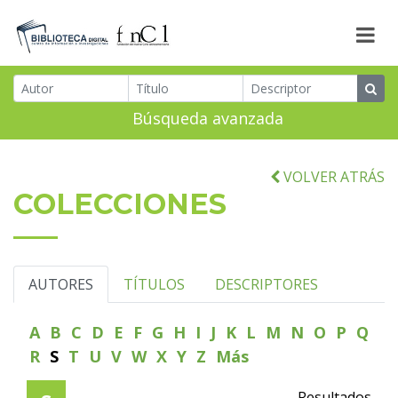
Búsqueda avanzada
VOLVER ATRÁS
COLECCIONES
AUTORES
TÍTULOS
DESCRIPTORES
A
B
C
D
E
F
G
H
I
J
K
L
M
N
O
P
Q
R
S
T
U
V
W
X
Y
Z
Más
Resultados