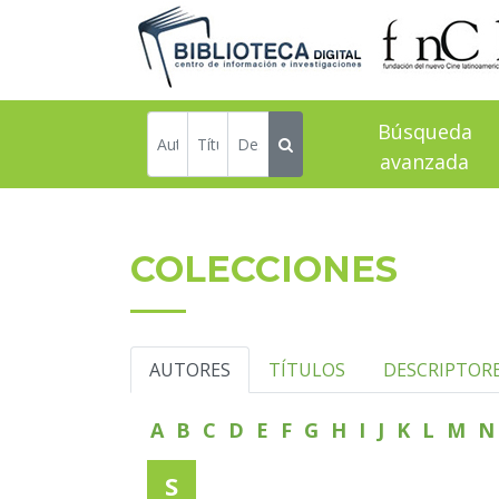
Búsqueda
avanzada
COLECCIONES
AUTORES
TÍTULOS
DESCRIPTOR
A
B
C
D
E
F
G
H
I
J
K
L
M
S