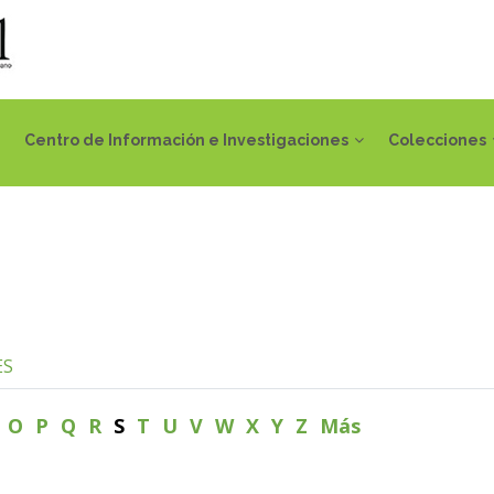
Centro de Información e Investigaciones
Colecciones
ES
N
O
P
Q
R
S
T
U
V
W
X
Y
Z
Más