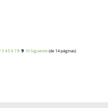
9
2
3
4
5
6
7
8
10
Siguiente
(de 14 páginas)