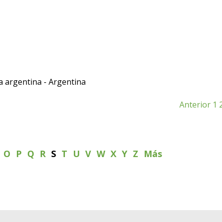
ca argentina - Argentina
Anterior
1
N
O
P
Q
R
S
T
U
V
W
X
Y
Z
Más