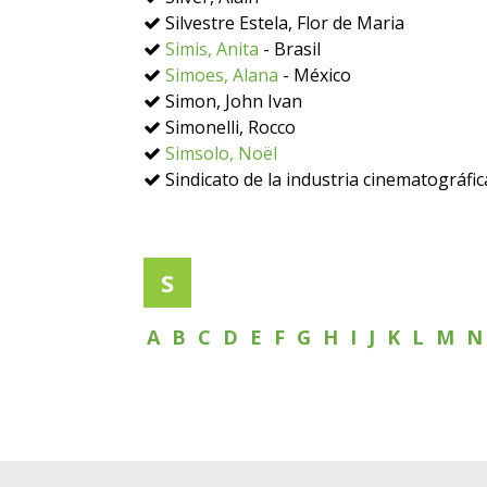
Silvestre Estela, Flor de Maria
Simis, Anita
- Brasil
Simoes, Alana
- México
Simon, John Ivan
Simonelli, Rocco
Simsolo, Noël
Sindicato de la industria cinematográfi
S
A
B
C
D
E
F
G
H
I
J
K
L
M