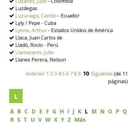
Luzardo, Julio
- Colombia
Luzdegas
Luzuriaga, Camilo
- Ecuador
Lyly / Pepe - Cuba
Lyons, Arthur
- Estados Unidos de América
Llaca, Juan Carlos de
Lladó, Rocío - Perú
Llamazares, Julio
Llanes Perera, Nelson
10
Anterior
1
2
3
4
5
6
7
8
9
Siguiente
(de 11
páginas)
L
A
B
C
D
E
F
G
H
I
J
K
L
M
N
O
P
Q
R
S
T
U
V
W
X
Y
Z
Más