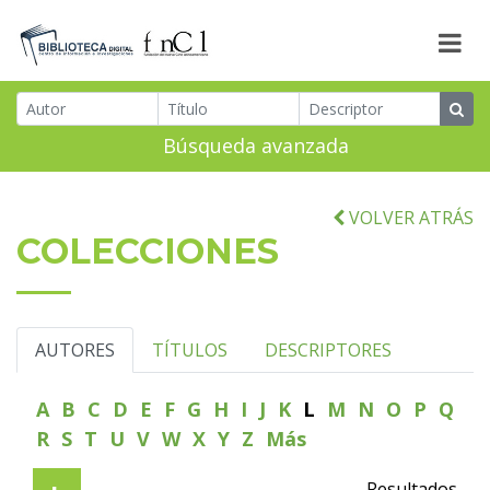
Búsqueda avanzada
VOLVER ATRÁS
COLECCIONES
AUTORES
TÍTULOS
DESCRIPTORES
A
B
C
D
E
F
G
H
I
J
K
L
M
N
O
P
Q
R
S
T
U
V
W
X
Y
Z
Más
Resultados