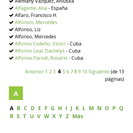
Alemañy Vázquez, Aniuska
Alfageme, Ana
- España
Alfaro, Francisco H.
Alfonsín, Mercedes
Alfonso, Liz
Alfonso, Mercedes
Alfonso Cedeño, Víctor
- Cuba
Alfonso Leal, Dachelys
- Cuba
Alfonso Parodi, Rosario
- Cuba
4
Anterior
1
2
3
5
6
7
8
9
10
Siguiente
(de 13
páginas)
A
A
B
C
D
E
F
G
H
I
J
K
L
M
N
O
P
Q
R
S
T
U
V
W
X
Y
Z
Más