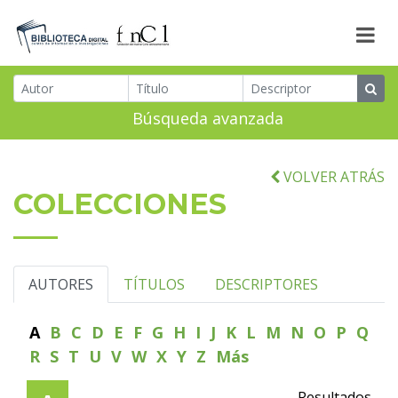
Búsqueda avanzada
VOLVER ATRÁS
COLECCIONES
AUTORES
TÍTULOS
DESCRIPTORES
A
B
C
D
E
F
G
H
I
J
K
L
M
N
O
P
Q
R
S
T
U
V
W
X
Y
Z
Más
Resultados