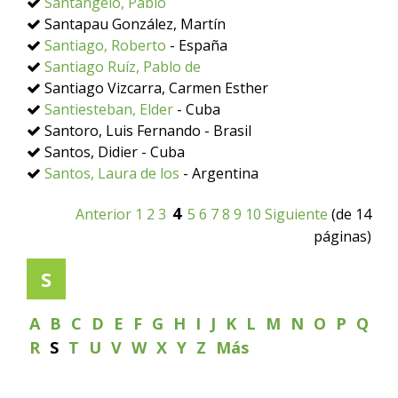
Santangelo, Pablo
Santapau González, Martín
Santiago, Roberto
- España
Santiago Ruíz, Pablo de
Santiago Vizcarra, Carmen Esther
Santiesteban, Elder
- Cuba
Santoro, Luis Fernando - Brasil
Santos, Didier - Cuba
Santos, Laura de los
- Argentina
4
Anterior
1
2
3
5
6
7
8
9
10
Siguiente
(de 14
páginas)
S
A
B
C
D
E
F
G
H
I
J
K
L
M
N
O
P
Q
R
S
T
U
V
W
X
Y
Z
Más