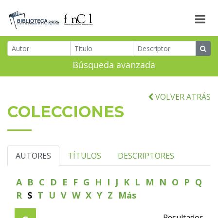
Búsqueda avanzada
VOLVER ATRÁS
COLECCIONES
AUTORES
TÍTULOS
DESCRIPTORES
A
B
C
D
E
F
G
H
I
J
K
L
M
N
O
P
Q
R
S
T
U
V
W
X
Y
Z
Más
Resultados