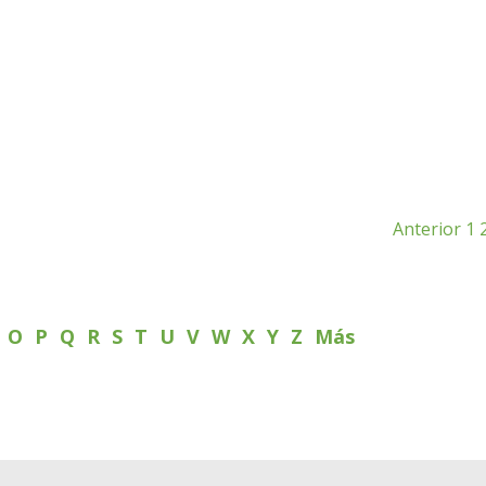
Anterior
1
N
O
P
Q
R
S
T
U
V
W
X
Y
Z
Más