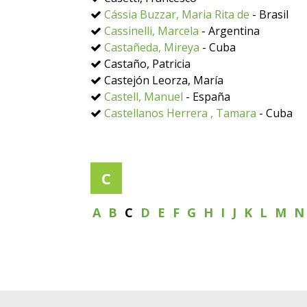
Cássia Buzzar, Maria Rita de
- Brasil
Cassinelli, Marcela
- Argentina
Castañeda, Mireya
- Cuba
Castaño, Patricia
Castejón Leorza, María
Castell, Manuel
- España
Castellanos Herrera , Tamara
- Cuba
C
A
B
C
D
E
F
G
H
I
J
K
L
M