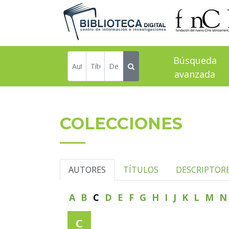
Búsqueda
avanzada
COLECCIONES
AUTORES
TÍTULOS
DESCRIPTOR
A
B
C
D
E
F
G
H
I
J
K
L
M
C