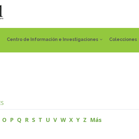
Centro de Información e Investigaciones
Colecciones
ES
N
O
P
Q
R
S
T
U
V
W
X
Y
Z
Más