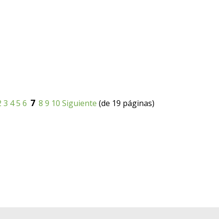
7
2
3
4
5
6
8
9
10
Siguiente
(de 19 páginas)