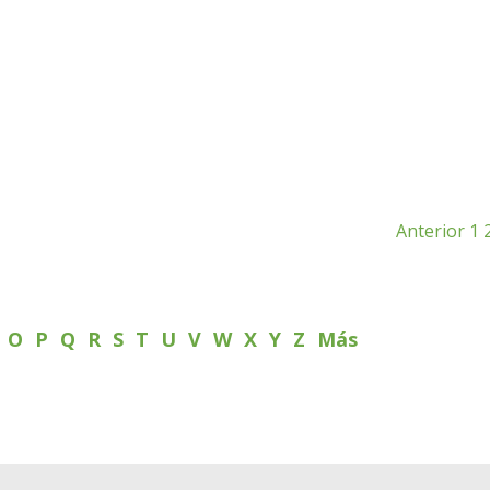
Anterior
1
N
O
P
Q
R
S
T
U
V
W
X
Y
Z
Más