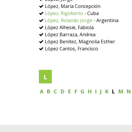
López, María Concepción
López, Rigoberto
- Cuba
López, Rolando Jorge
- Argentina
López Alhesie, Fabiola
López Barraza, Andrea
López Benítez, Magnolia Esther
López Cantos, Francisco
L
A
B
C
D
E
F
G
H
I
J
K
L
M