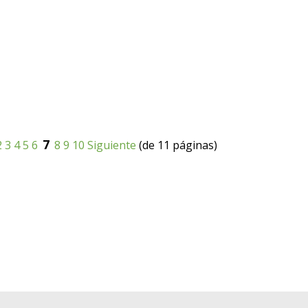
7
2
3
4
5
6
8
9
10
Siguiente
(de 11 páginas)