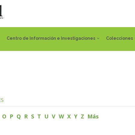
Centro de Información e Investigaciones
Colecciones
ES
N
O
P
Q
R
S
T
U
V
W
X
Y
Z
Más