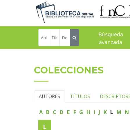
Búsqueda
avanzada
COLECCIONES
AUTORES
TÍTULOS
DESCRIPTOR
A
B
C
D
E
F
G
H
I
J
K
L
M
L