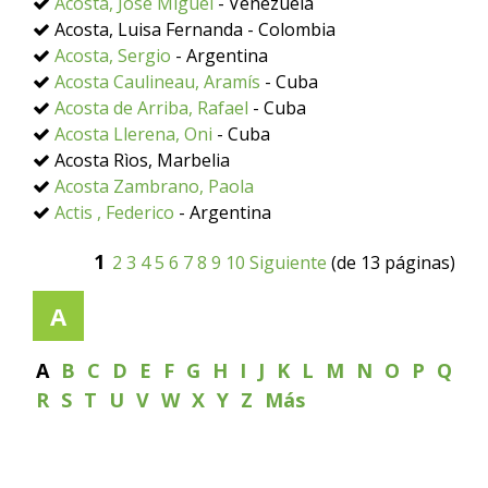
Acosta, José Miguel
- Venezuela
Acosta, Luisa Fernanda - Colombia
Acosta, Sergio
- Argentina
Acosta Caulineau, Aramís
- Cuba
Acosta de Arriba, Rafael
- Cuba
Acosta Llerena, Oni
- Cuba
Acosta Rìos, Marbelia
Acosta Zambrano, Paola
Actis , Federico
- Argentina
1
2
3
4
5
6
7
8
9
10
Siguiente
(de 13 páginas)
A
A
B
C
D
E
F
G
H
I
J
K
L
M
N
O
P
Q
R
S
T
U
V
W
X
Y
Z
Más