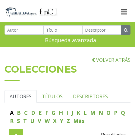
Búsqueda avanzada
VOLVER ATRÁS
COLECCIONES
AUTORES
TÍTULOS
DESCRIPTORES
A
B
C
D
E
F
G
H
I
J
K
L
M
N
O
P
Q
R
S
T
U
V
W
X
Y
Z
Más
Resultados