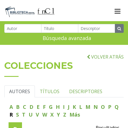
Búsqueda avanzada
VOLVER ATRÁS
COLECCIONES
AUTORES
TÍTULOS
DESCRIPTORES
A
B
C
D
E
F
G
H
I
J
K
L
M
N
O
P
Q
R
S
T
U
V
W
X
Y
Z
Más
Resultados