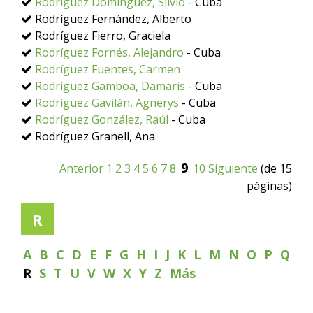
Rodríguez Domínguez, Silvio
- Cuba
Rodríguez Fernández, Alberto
Rodríguez Fierro, Graciela
Rodríguez Fornés, Alejandro
- Cuba
Rodríguez Fuentes, Carmen
Rodríguez Gamboa, Damaris
- Cuba
Rodríguez Gavilán, Agnerys
- Cuba
Rodríguez González, Raúl
- Cuba
Rodríguez Granell, Ana
9
Anterior
1
2
3
4
5
6
7
8
10
Siguiente
(de 15
páginas)
R
A
B
C
D
E
F
G
H
I
J
K
L
M
N
O
P
Q
R
S
T
U
V
W
X
Y
Z
Más