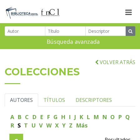
Búsqueda avanzada
VOLVER ATRÁS
COLECCIONES
AUTORES
TÍTULOS
DESCRIPTORES
A
B
C
D
E
F
G
H
I
J
K
L
M
N
O
P
Q
R
S
T
U
V
W
X
Y
Z
Más
Resultados