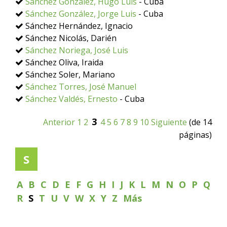
Sánchez González, Hugo Luis
- Cuba
Sánchez González, Jorge Luis
- Cuba
Sánchez Hernández, Ignacio
Sánchez Nicolás, Darién
Sánchez Noriega, José Luis
Sánchez Oliva, Iraida
Sánchez Soler, Mariano
Sánchez Torres, José Manuel
Sánchez Valdés, Ernesto
- Cuba
3
Anterior
1
2
4
5
6
7
8
9
10
Siguiente
(de 14
páginas)
S
A
B
C
D
E
F
G
H
I
J
K
L
M
N
O
P
Q
R
S
T
U
V
W
X
Y
Z
Más