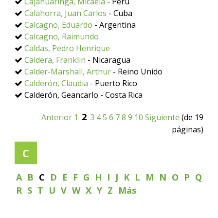
Cajahuaringa, Micaela
- Perú
Calahorra, Juan Carlos
- Cuba
Calcagno, Eduardo
- Argentina
Calcagno, Raimundo
Caldas, Pedro Henrique
Caldera, Franklin
- Nicaragua
Calder-Marshall, Arthur
- Reino Unido
Calderón, Claudia
- Puerto Rico
Calderón, Geancarlo - Costa Rica
2
Anterior
1
3
4
5
6
7
8
9
10
Siguiente
(de 19
páginas)
C
A
B
C
D
E
F
G
H
I
J
K
L
M
N
O
P
Q
R
S
T
U
V
W
X
Y
Z
Más