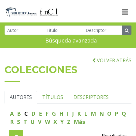
Búsqueda avanzada
VOLVER ATRÁS
COLECCIONES
AUTORES
TÍTULOS
DESCRIPTORES
A
B
C
D
E
F
G
H
I
J
K
L
M
N
O
P
Q
R
S
T
U
V
W
X
Y
Z
Más
Resultados