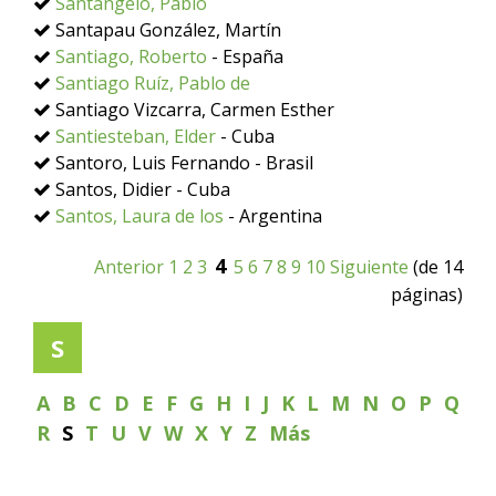
Santangelo, Pablo
Santapau González, Martín
Santiago, Roberto
- España
Santiago Ruíz, Pablo de
Santiago Vizcarra, Carmen Esther
Santiesteban, Elder
- Cuba
Santoro, Luis Fernando - Brasil
Santos, Didier - Cuba
Santos, Laura de los
- Argentina
4
Anterior
1
2
3
5
6
7
8
9
10
Siguiente
(de 14
páginas)
S
A
B
C
D
E
F
G
H
I
J
K
L
M
N
O
P
Q
R
S
T
U
V
W
X
Y
Z
Más