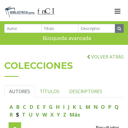
Búsqueda avanzada
VOLVER ATRÁS
COLECCIONES
AUTORES
TÍTULOS
DESCRIPTORES
A
B
C
D
E
F
G
H
I
J
K
L
M
N
O
P
Q
R
S
T
U
V
W
X
Y
Z
Más
Resultados