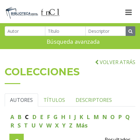
Búsqueda avanzada
VOLVER ATRÁS
COLECCIONES
AUTORES
TÍTULOS
DESCRIPTORES
A
B
C
D
E
F
G
H
I
J
K
L
M
N
O
P
Q
R
S
T
U
V
W
X
Y
Z
Más
Resultados