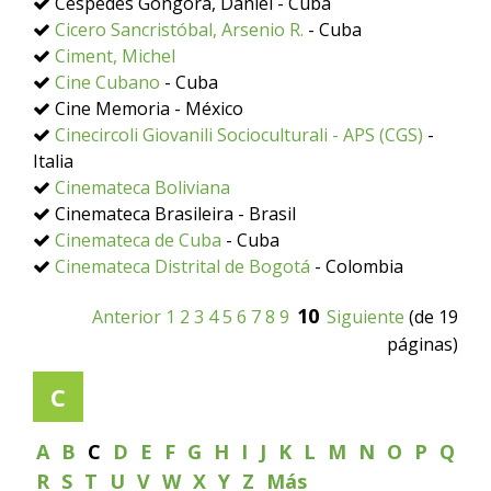
Céspedes Góngora, Daniel - Cuba
Cicero Sancristóbal, Arsenio R.
- Cuba
Ciment, Michel
Cine Cubano
- Cuba
Cine Memoria - México
Cinecircoli Giovanili Socioculturali - APS (CGS)
-
Italia
Cinemateca Boliviana
Cinemateca Brasileira - Brasil
Cinemateca de Cuba
- Cuba
Cinemateca Distrital de Bogotá
- Colombia
10
Anterior
1
2
3
4
5
6
7
8
9
Siguiente
(de 19
páginas)
C
A
B
C
D
E
F
G
H
I
J
K
L
M
N
O
P
Q
R
S
T
U
V
W
X
Y
Z
Más