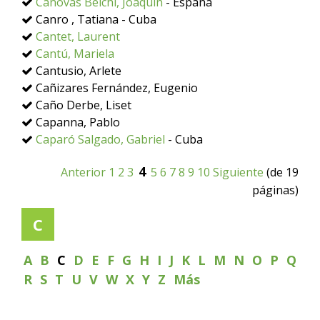
Cánovas Belchí, Joaquín
- España
Canro , Tatiana - Cuba
Cantet, Laurent
Cantú, Mariela
Cantusio, Arlete
Cañizares Fernández, Eugenio
Caño Derbe, Liset
Capanna, Pablo
Caparó Salgado, Gabriel
- Cuba
4
Anterior
1
2
3
5
6
7
8
9
10
Siguiente
(de 19
páginas)
C
A
B
C
D
E
F
G
H
I
J
K
L
M
N
O
P
Q
R
S
T
U
V
W
X
Y
Z
Más