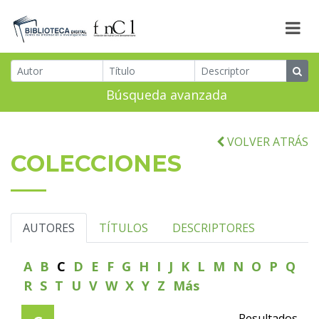
Búsqueda avanzada
VOLVER ATRÁS
COLECCIONES
AUTORES
TÍTULOS
DESCRIPTORES
A
B
C
D
E
F
G
H
I
J
K
L
M
N
O
P
Q
R
S
T
U
V
W
X
Y
Z
Más
Resultados