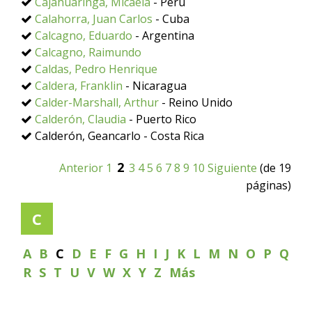
Cajahuaringa, Micaela
- Perú
Calahorra, Juan Carlos
- Cuba
Calcagno, Eduardo
- Argentina
Calcagno, Raimundo
Caldas, Pedro Henrique
Caldera, Franklin
- Nicaragua
Calder-Marshall, Arthur
- Reino Unido
Calderón, Claudia
- Puerto Rico
Calderón, Geancarlo - Costa Rica
2
Anterior
1
3
4
5
6
7
8
9
10
Siguiente
(de 19
páginas)
C
A
B
C
D
E
F
G
H
I
J
K
L
M
N
O
P
Q
R
S
T
U
V
W
X
Y
Z
Más