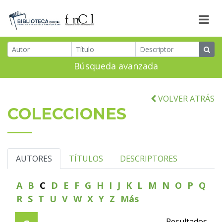
Búsqueda avanzada
VOLVER ATRÁS
COLECCIONES
AUTORES
TÍTULOS
DESCRIPTORES
A
B
C
D
E
F
G
H
I
J
K
L
M
N
O
P
Q
R
S
T
U
V
W
X
Y
Z
Más
Resultados