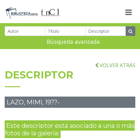
Búsqueda avanzada
VOLVER ATRÁS
DESCRIPTOR
LAZO, MIMI, 19??-
Este descriptor está asociado a una o más
fotos de la galería: